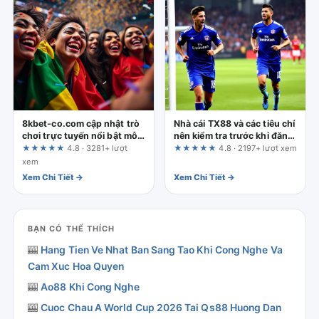
8kbet-co.com cập nhật trò
Nhà cái TX88 và các tiêu chí
chơi trực tuyến nổi bật mỗi
nên kiểm tra trước khi đăng
tuần: Đánh giá độc lập theo
ký
★★★★★
4.8 · 3281+ lượt
★★★★★
4.8 · 2197+ lượt xem
trải nghiệm thực tế
xem
Xem Chi Tiết →
Xem Chi Tiết →
BẠN CÓ THỂ THÍCH
🎰
Hang Tien Ve Nhat Ban Sang Tao Khi Cong Nghe Va
Cam Xuc Hoa Quyen
🎰
Ao88 Khi Cong Nghe
🎰
Cuoc Chau A World Cup 2026 Tai Qs88 Huong Dan