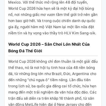
Mexico. Với thể thức mở rộng lên 48 đội tuyển,
World Cup 2026 hứa hẹn sẽ là một kỳ đại hội bùng
nổ, nơi những giấc mơ vươn tầm thế giới trở nên gần
hơn bao giờ hết. Và trong cuộc chiến danh dự quốc
gia ấy, người hâm mộ Việt Nam lại một lần nữa đặt
niềm tin và hy vọng vào thầy trò HLV Kim Sang-sik.
World Cup 2026 – Sân Chơi Lớn Nhất Của
Bóng Đá Thế Giới
World Cup 2026 không chỉ đơn thuần là một giải đấu
thể thao, nó là nơi hội tụ tinh hoa của 48 nền bóng
đá, từ những ông lớn như Brazil, Đức, Argentina cho
đến những "chú ngựa ô" tiềm năng. Lần đầu tiên
trong lịch sử, ba quốc gia đăng cai tổ chức, hứa hẹn
mang đến một trải nghiệm đa văn hóa độc đáo. Các
trận đấu sẽ diễn ra trên khắp 16 thành phố, từ sân
vận động MetLife hiện đại ở New Jersey cho đến