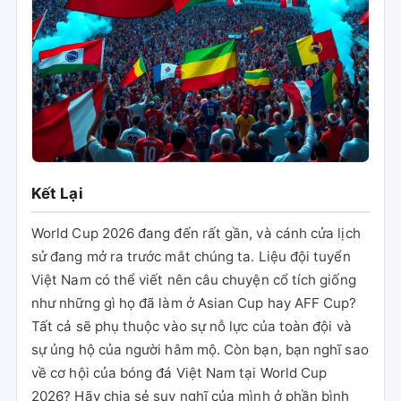
Kết Lại
World Cup 2026 đang đến rất gần, và cánh cửa lịch
sử đang mở ra trước mắt chúng ta. Liệu đội tuyển
Việt Nam có thể viết nên câu chuyện cổ tích giống
như những gì họ đã làm ở Asian Cup hay AFF Cup?
Tất cả sẽ phụ thuộc vào sự nỗ lực của toàn đội và
sự ủng hộ của người hâm mộ. Còn bạn, bạn nghĩ sao
về cơ hội của bóng đá Việt Nam tại World Cup
2026? Hãy chia sẻ suy nghĩ của mình ở phần bình