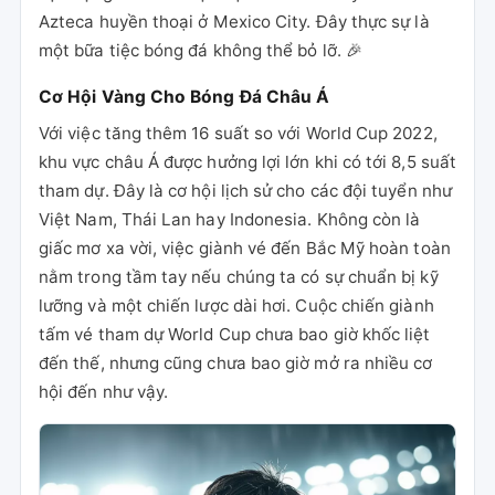
Azteca huyền thoại ở Mexico City. Đây thực sự là
một bữa tiệc bóng đá không thể bỏ lỡ. 🎉
Cơ Hội Vàng Cho Bóng Đá Châu Á
Với việc tăng thêm 16 suất so với World Cup 2022,
khu vực châu Á được hưởng lợi lớn khi có tới 8,5 suất
tham dự. Đây là cơ hội lịch sử cho các đội tuyển như
Việt Nam, Thái Lan hay Indonesia. Không còn là
giấc mơ xa vời, việc giành vé đến Bắc Mỹ hoàn toàn
nằm trong tầm tay nếu chúng ta có sự chuẩn bị kỹ
lưỡng và một chiến lược dài hơi. Cuộc chiến giành
tấm vé tham dự World Cup chưa bao giờ khốc liệt
đến thế, nhưng cũng chưa bao giờ mở ra nhiều cơ
hội đến như vậy.