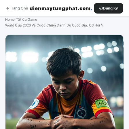
dienmaytungphat.com
.
Trang Chủ
Đăng Ký
Home
›
Tất Cả Game
›
World Cup 2026 Và Cuộc Chiến Danh Dự Quốc Gia: Cơ Hội N