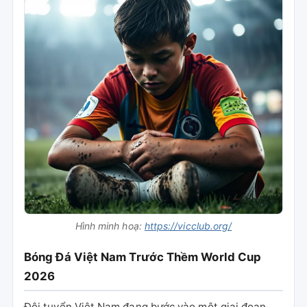
Hình minh hoạ:
https://vicclub.org/
Bóng Đá Việt Nam Trước Thềm World Cup
2026
Đội tuyển Việt Nam đang bước vào một giai đoạn