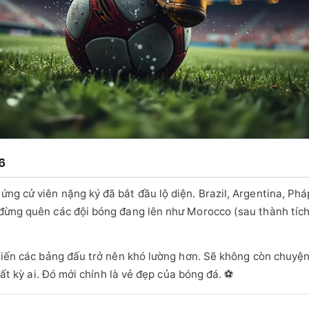
6
ng cử viên nặng ký đã bắt đầu lộ diện. Brazil, Argentina, Phá
đừng quên các đội bóng đang lên như Morocco (sau thành tích
hiến các bảng đấu trở nên khó lường hơn. Sẽ không còn chuyện
bất kỳ ai. Đó mới chính là vẻ đẹp của bóng đá. ⚽