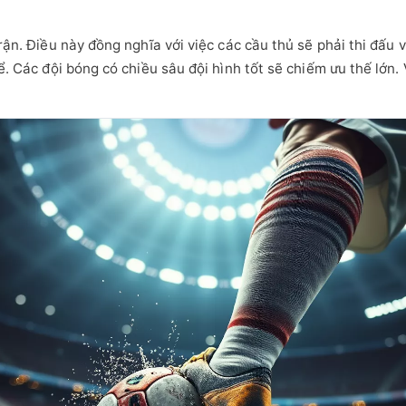
trận. Điều này đồng nghĩa với việc các cầu thủ sẽ phải thi đấu 
ể. Các đội bóng có chiều sâu đội hình tốt sẽ chiếm ưu thế lớn. 