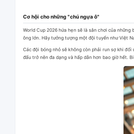
Cơ hội cho những "chú ngựa ô"
World Cup 2026 hứa hẹn sẽ là sân chơi của những bấ
ông lớn. Hãy tưởng tượng một đội tuyển như Việt Na
Các đội bóng nhỏ sẽ không còn phải run sợ khi đối 
đấu trở nên đa dạng và hấp dẫn hơn bao giờ hết. 