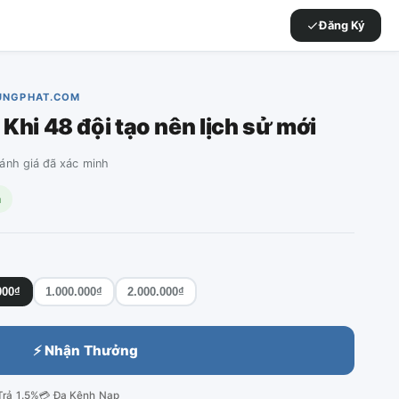
Đăng Ký
TUNGPHAT.COM
Khi 48 đội tạo nên lịch sử mới
đánh giá đã xác minh
a
000₫
1.000.000₫
2.000.000₫
⚡ Nhận Thưởng
Trả 1.5%
💳 Đa Kênh Nạp