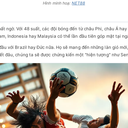
Hình minh hoạ:
NET88
t ngờ. Với 48 suất, các đội bóng đến từ châu Phi, châu Á hay
m, Indonesia hay Malaysia có thể lần đầu tiên góp mặt tại ngày
đầu với Brazil hay Đức nữa. Họ sẽ mang đến những làn gió mới
Biết đâu, chúng ta sẽ được chứng kiến một "hiện tượng" như S