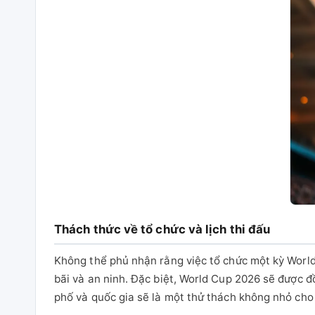
Thách thức về tổ chức và lịch thi đấu
Không thể phủ nhận rằng việc tổ chức một kỳ World 
bãi và an ninh. Đặc biệt, World Cup 2026 sẽ được 
phố và quốc gia sẽ là một thử thách không nhỏ ch