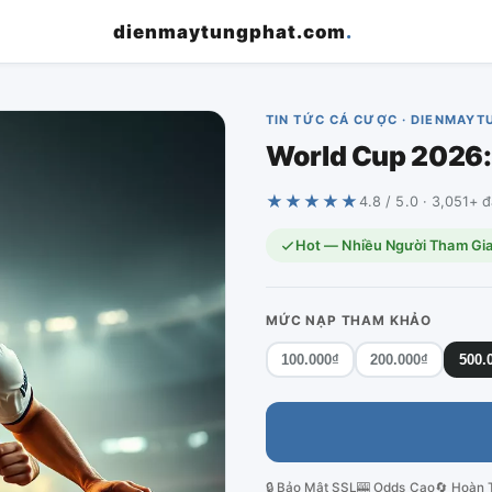
dienmaytungphat.com
.
TIN TỨC CÁ CƯỢC · DIENMAY
World Cup 2026: 
★★★★★
4.8 / 5.0 · 3,051+ 
Hot — Nhiều Người Tham Gi
MỨC NẠP THAM KHẢO
100.000₫
200.000₫
500.
🔒 Bảo Mật SSL
🎰 Odds Cao
🔄 Hoàn 