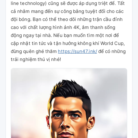
line technology) cũng sẽ được áp dụng triệt để. Tất
cả nhằm mang đến sự công bằng tuyệt đối cho các
đội bóng. Bạn có thể theo dõi những trận cầu đỉnh
cao với chất lượng hình ảnh 4K, âm thanh sống
động ngay tại nhà. Nếu bạn muốn tìm một nơi để
cập nhật tin tức và tận hưởng không khí World Cup,
đừng quên ghé thăm
https://sun47.ink/
để có những
trải nghiệm thú vị nhé!