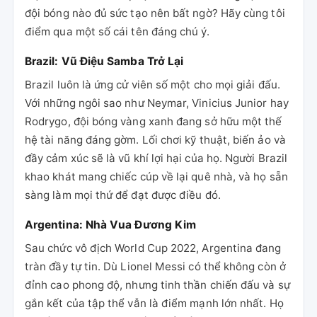
đội bóng nào đủ sức tạo nên bất ngờ? Hãy cùng tôi
điểm qua một số cái tên đáng chú ý.
Brazil: Vũ Điệu Samba Trở Lại
Brazil luôn là ứng cử viên số một cho mọi giải đấu.
Với những ngôi sao như Neymar, Vinicius Junior hay
Rodrygo, đội bóng vàng xanh đang sở hữu một thế
hệ tài năng đáng gờm. Lối chơi kỹ thuật, biến ảo và
đầy cảm xúc sẽ là vũ khí lợi hại của họ. Người Brazil
khao khát mang chiếc cúp về lại quê nhà, và họ sẵn
sàng làm mọi thứ để đạt được điều đó.
Argentina: Nhà Vua Đương Kim
Sau chức vô địch World Cup 2022, Argentina đang
tràn đầy tự tin. Dù Lionel Messi có thể không còn ở
đỉnh cao phong độ, nhưng tinh thần chiến đấu và sự
gắn kết của tập thể vẫn là điểm mạnh lớn nhất. Họ