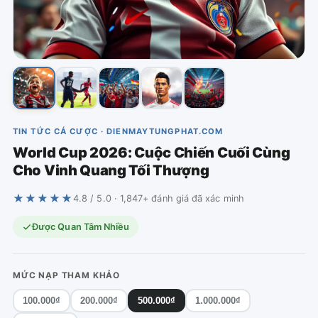
TIN TỨC CÁ CƯỢC · DIENMAYTUNGPHAT.COM
World Cup 2026: Cuộc Chiến Cuối Cùng
Cho Vinh Quang Tối Thượng
★★★★★
4.8 / 5.0 · 1,847+ đánh giá đã xác minh
Được Quan Tâm Nhiều
MỨC NẠP THAM KHẢO
100.000₫
200.000₫
500.000₫
1.000.000₫