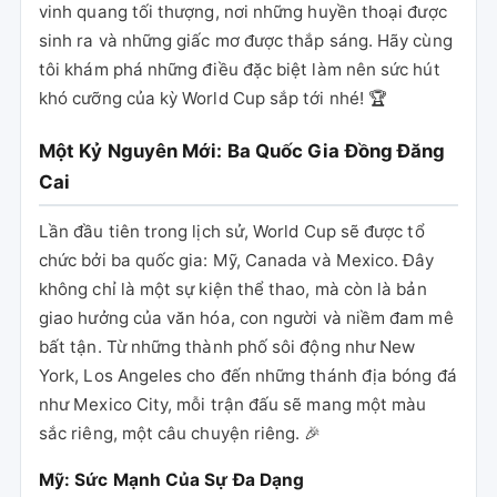
vinh quang tối thượng, nơi những huyền thoại được
sinh ra và những giấc mơ được thắp sáng. Hãy cùng
tôi khám phá những điều đặc biệt làm nên sức hút
khó cưỡng của kỳ World Cup sắp tới nhé! 🏆
Một Kỷ Nguyên Mới: Ba Quốc Gia Đồng Đăng
Cai
Lần đầu tiên trong lịch sử, World Cup sẽ được tổ
chức bởi ba quốc gia: Mỹ, Canada và Mexico. Đây
không chỉ là một sự kiện thể thao, mà còn là bản
giao hưởng của văn hóa, con người và niềm đam mê
bất tận. Từ những thành phố sôi động như New
York, Los Angeles cho đến những thánh địa bóng đá
như Mexico City, mỗi trận đấu sẽ mang một màu
sắc riêng, một câu chuyện riêng. 🎉
Mỹ: Sức Mạnh Của Sự Đa Dạng