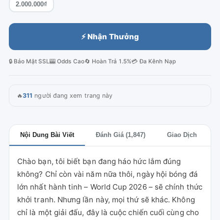
2.000.000₫
⚡ Nhận Thưởng
🔒 Bảo Mật SSL
🎰 Odds Cao
🔄 Hoàn Trả 1.5%
💳 Đa Kênh Nạp
🔥
311
người đang xem trang này
Nội Dung Bài Viết
Đánh Giá (1,847)
Giao Dịch
Chào bạn, tôi biết bạn đang háo hức lắm đúng
không? Chỉ còn vài năm nữa thôi, ngày hội bóng đá
lớn nhất hành tinh – World Cup 2026 – sẽ chính thức
khởi tranh. Nhưng lần này, mọi thứ sẽ khác. Không
chỉ là một giải đấu, đây là cuộc chiến cuối cùng cho