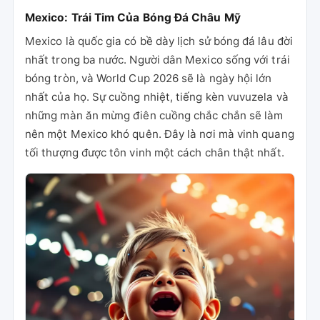
Mexico: Trái Tim Của Bóng Đá Châu Mỹ
Mexico là quốc gia có bề dày lịch sử bóng đá lâu đời
nhất trong ba nước. Người dân Mexico sống với trái
bóng tròn, và World Cup 2026 sẽ là ngày hội lớn
nhất của họ. Sự cuồng nhiệt, tiếng kèn vuvuzela và
những màn ăn mừng điên cuồng chắc chắn sẽ làm
nên một Mexico khó quên. Đây là nơi mà vinh quang
tối thượng được tôn vinh một cách chân thật nhất.