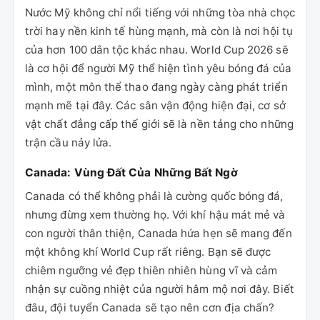
Nước Mỹ không chỉ nổi tiếng với những tòa nhà chọc
trời hay nền kinh tế hùng mạnh, mà còn là nơi hội tụ
của hơn 100 dân tộc khác nhau. World Cup 2026 sẽ
là cơ hội để người Mỹ thể hiện tình yêu bóng đá của
mình, một môn thể thao đang ngày càng phát triển
mạnh mẽ tại đây. Các sân vận động hiện đại, cơ sở
vật chất đẳng cấp thế giới sẽ là nền tảng cho những
trận cầu nảy lửa.
Canada: Vùng Đất Của Những Bất Ngờ
Canada có thể không phải là cường quốc bóng đá,
nhưng đừng xem thường họ. Với khí hậu mát mẻ và
con người thân thiện, Canada hứa hẹn sẽ mang đến
một không khí World Cup rất riêng. Bạn sẽ được
chiêm ngưỡng vẻ đẹp thiên nhiên hùng vĩ và cảm
nhận sự cuồng nhiệt của người hâm mộ nơi đây. Biết
đâu, đội tuyển Canada sẽ tạo nên cơn địa chấn?