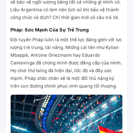
sẽ bảo vệ ngôi vương bằng tất cả những gì mình có.
Liệu Argentina có làm nên lịch sử khi bảo vệ thành
công chức vô địch? Chỉ thời gian mới có câu trả lời.
Pháp: Sức Mạnh Của Sự Trẻ Trung
Đội tuyển Pháp luôn là một thế lực đáng gờm với lực
lượng trẻ trung, tài năng. Những cái tên như Kylian
Mbappé, Antoine Griezmann hay Eduardo
Camavinga đã chứng minh được đẳng cấp của mình.
Họ chơi thứ bóng đá hiện đại, tốc độ và đầy sức
mạnh. Pháp chắc chắn sẽ là một đối thủ nặng ký
trên con đường chinh phục vinh quang tối thượng.