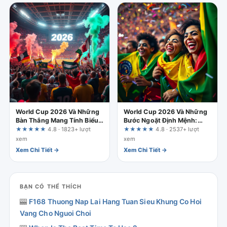
World Cup 2026 Và Những
World Cup 2026 Và Những
Bàn Thắng Mang Tính Biểu
Bước Ngoặt Định Mệnh:
Tượng Trong Lịch Sử Bóng
Liệu Bạn Đã Sẵn Sàng Cho
★★★★★
4.8 · 1823+ lượt
★★★★★
4.8 · 2537+ lượt
Đá Thế Giới
Cơn Sốt Mới?
xem
xem
Xem Chi Tiết →
Xem Chi Tiết →
BẠN CÓ THỂ THÍCH
🎰
F168 Thuong Nap Lai Hang Tuan Sieu Khung Co Hoi
Vang Cho Nguoi Choi