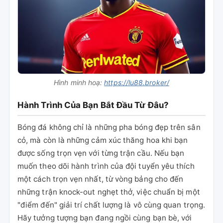
Hình minh hoạ:
https://lu88.broker/
Hành Trình Của Bạn Bắt Đầu Từ Đâu?
Bóng đá không chỉ là những pha bóng đẹp trên sân
cỏ, mà còn là những cảm xúc thăng hoa khi bạn
được sống trọn vẹn với từng trận cầu. Nếu bạn
muốn theo dõi hành trình của đội tuyển yêu thích
một cách trọn vẹn nhất, từ vòng bảng cho đến
những trận knock-out nghẹt thở, việc chuẩn bị một
"điểm đến" giải trí chất lượng là vô cùng quan trọng.
Hãy tưởng tượng bạn đang ngồi cùng bạn bè, với