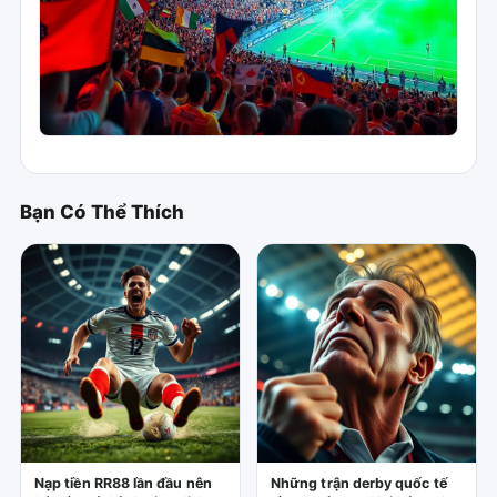
Bạn Có Thể Thích
Nạp tiền RR88 lần đầu nên
Những trận derby quốc tế