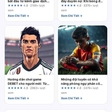
bắt đầu từ kênh giao dịch
đầy duyên nợ: Khi bóng đá
nào?
vượt qua mọi biên giới
★★★★★
4.8 · 2109+ lượt
★★★★★
4.8 · 3376+ lượt
xem
xem
Xem Chi Tiết →
Xem Chi Tiết →
Hướng dẫn chơi game
Những đội tuyển có khả
DEBET cho người mới: Từ
năng phòng ngự phản công
lính mới thành cao thủ
sắc bén: Bí quyết làm nên
★★★★★
4.8 · 2963+ lượt
★★★★★
4.8 · 2479+ lượt
lịch sử
xem
xem
Xem Chi Tiết →
Xem Chi Tiết →