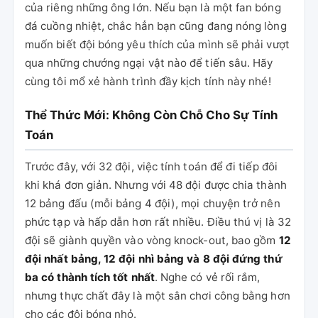
của riêng những ông lớn. Nếu bạn là một fan bóng
đá cuồng nhiệt, chắc hẳn bạn cũng đang nóng lòng
muốn biết đội bóng yêu thích của mình sẽ phải vượt
qua những chướng ngại vật nào để tiến sâu. Hãy
cùng tôi mổ xẻ hành trình đầy kịch tính này nhé!
Thể Thức Mới: Không Còn Chỗ Cho Sự Tính
Toán
Trước đây, với 32 đội, việc tính toán để đi tiếp đôi
khi khá đơn giản. Nhưng với 48 đội được chia thành
12 bảng đấu (mỗi bảng 4 đội), mọi chuyện trở nên
phức tạp và hấp dẫn hơn rất nhiều. Điều thú vị là 32
đội sẽ giành quyền vào vòng knock-out, bao gồm
12
đội nhất bảng, 12 đội nhì bảng và 8 đội đứng thứ
ba có thành tích tốt nhất
. Nghe có vẻ rối rắm,
nhưng thực chất đây là một sân chơi công bằng hơn
cho các đội bóng nhỏ.