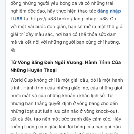
đồng những người yêu bóng đá và có những trải
nghiệm độc đáo, hãy thực hiện thao tác
đăng nhập
LU88
tại https://lu88.broker/dang-nhap-lu88. Chỉ
với một vài bước đơn giản, bạn sẽ mở ra một thế giới
giải trí đầy màu sắc, nơi bạn có thể thỏa sức đam
mê và kết nối với những người bạn cùng chí hướng.
🚀
Từ Vòng Bảng Đến Ngôi Vương: Hành Trình Của
Những Huyền Thoại
World Cup không chỉ là một giải đấu, đó là một hành
trình. Hành trình của những giấc mơ, của những giọt
nước mắt và của những khoảnh khắc lịch sử. Từ
những bàn thắng quyết định ở vòng bảng cho đến
những loạt sút luân lưu cân não ở vòng knock-out,
tất cả đều tạo nên một bức tranh đầy cảm xúc. Hãy
tưởng tượng cảm giác khi đội bóng của bạn ghi bàn