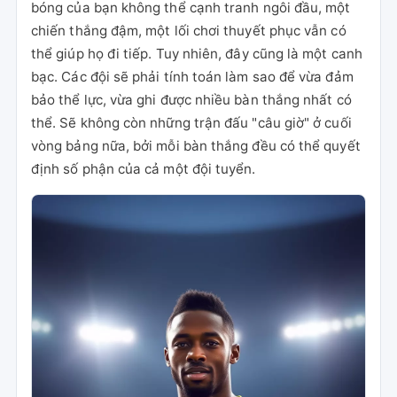
bóng của bạn không thể cạnh tranh ngôi đầu, một
chiến thắng đậm, một lối chơi thuyết phục vẫn có
thể giúp họ đi tiếp. Tuy nhiên, đây cũng là một canh
bạc. Các đội sẽ phải tính toán làm sao để vừa đảm
bảo thể lực, vừa ghi được nhiều bàn thắng nhất có
thể. Sẽ không còn những trận đấu "câu giờ" ở cuối
vòng bảng nữa, bởi mỗi bàn thắng đều có thể quyết
định số phận của cả một đội tuyển.