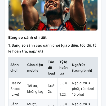
Bảng so sánh chi tiết
1. Bảng so sánh các sảnh chơi (giao diện, tốc độ, tỷ
lệ hoàn trả, nạp/rút)
Tốc
Tỷ lệ
Sảnh
Giao diện
Nạp/rút
độ
hoàn
chơi
mobile
(trung bình)
load
trả
Casino
0.8%
Nạp dưới 3
Tối ưu,
Dưới
Shbet
-
phút, rút dưới
không lag
2s
(Live)
1.2%
15 phút
Sảnh
Mượt,
0.5%
Nạp dưới 3