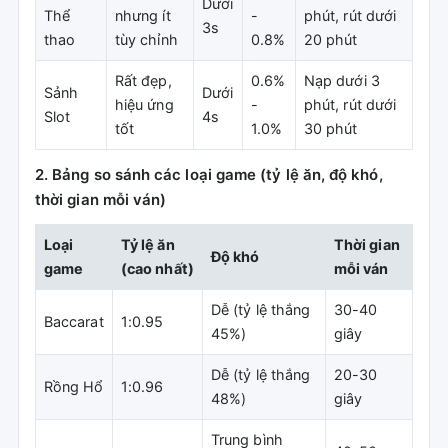
Dưới
Thể
nhưng ít
-
phút, rút dưới
3s
thao
tùy chỉnh
0.8%
20 phút
Rất đẹp,
0.6%
Nạp dưới 3
Sảnh
Dưới
hiệu ứng
-
phút, rút dưới
Slot
4s
tốt
1.0%
30 phút
2. Bảng so sánh các loại game (tỷ lệ ăn, độ khó,
thời gian mỗi ván)
Loại
Tỷ lệ ăn
Thời gian
Độ khó
game
(cao nhất)
mỗi ván
Dễ (tỷ lệ thắng
30-40
Baccarat
1:0.95
45%)
giây
Dễ (tỷ lệ thắng
20-30
Rồng Hổ
1:0.96
48%)
giây
Trung bình