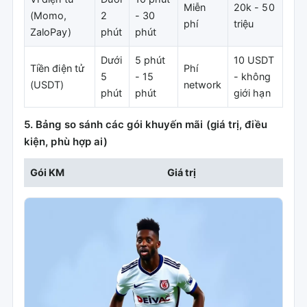
Miễn
20k - 50
(Momo,
2
- 30
phí
triệu
ZaloPay)
phút
phút
Dưới
5 phút
10 USDT
Tiền điện tử
Phí
5
- 15
- không
(USDT)
network
phút
phút
giới hạn
5. Bảng so sánh các gói khuyến mãi (giá trị, điều
kiện, phù hợp ai)
Gói KM
Giá trị