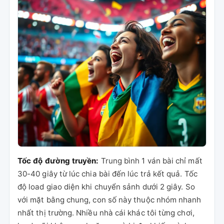
Tốc độ đường truyền:
Trung bình 1 ván bài chỉ mất
30-40 giây từ lúc chia bài đến lúc trả kết quả. Tốc
độ load giao diện khi chuyển sảnh dưới 2 giây. So
với mặt bằng chung, con số này thuộc nhóm nhanh
nhất thị trường. Nhiều nhà cái khác tôi từng chơi,