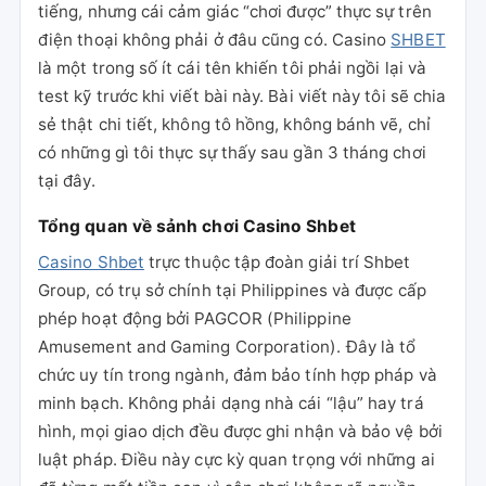
tiếng, nhưng cái cảm giác “chơi được” thực sự trên
điện thoại không phải ở đâu cũng có. Casino
SHBET
là một trong số ít cái tên khiến tôi phải ngồi lại và
test kỹ trước khi viết bài này. Bài viết này tôi sẽ chia
sẻ thật chi tiết, không tô hồng, không bánh vẽ, chỉ
có những gì tôi thực sự thấy sau gần 3 tháng chơi
tại đây.
Tổng quan về sảnh chơi Casino Shbet
Casino Shbet
trực thuộc tập đoàn giải trí Shbet
Group, có trụ sở chính tại Philippines và được cấp
phép hoạt động bởi PAGCOR (Philippine
Amusement and Gaming Corporation). Đây là tổ
chức uy tín trong ngành, đảm bảo tính hợp pháp và
minh bạch. Không phải dạng nhà cái “lậu” hay trá
hình, mọi giao dịch đều được ghi nhận và bảo vệ bởi
luật pháp. Điều này cực kỳ quan trọng với những ai