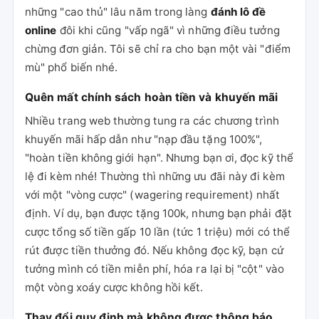
những "cao thủ" lâu năm trong làng
đánh lô đề
online
đôi khi cũng "vấp ngã" vì những điều tưởng
chừng đơn giản. Tôi sẽ chỉ ra cho bạn một vài "điểm
mù" phổ biến nhé.
Quên mất chính sách hoàn tiền và khuyến mãi
Nhiều trang web thường tung ra các chương trình
khuyến mãi hấp dẫn như "nạp đầu tặng 100%",
"hoàn tiền không giới hạn". Nhưng bạn ơi, đọc kỹ thể
lệ đi kèm nhé! Thường thì những ưu đãi này đi kèm
với một "vòng cược" (wagering requirement) nhất
định. Ví dụ, bạn được tặng 100k, nhưng bạn phải đặt
cược tổng số tiền gấp 10 lần (tức 1 triệu) mới có thể
rút được tiền thưởng đó. Nếu không đọc kỹ, bạn cứ
tưởng mình có tiền miễn phí, hóa ra lại bị "cột" vào
một vòng xoáy cược không hồi kết.
Thay đổi quy định mà không được thông báo