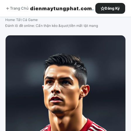
dienmaytungphat.com
.
Trang Chủ
Đăng Ký
Home
›
Tất Cả Game
›
Đánh lô đề online: Cẩn thận kẻo &quot;tiền mất tật mang