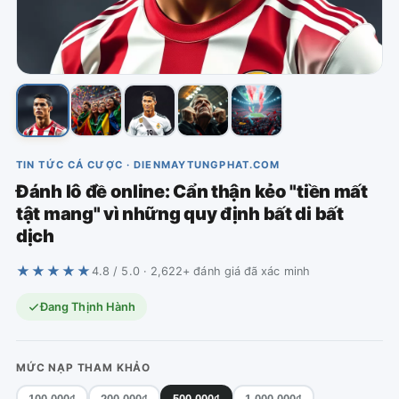
TIN TỨC CÁ CƯỢC · DIENMAYTUNGPHAT.COM
Đánh lô đề online: Cẩn thận kẻo "tiền mất
tật mang" vì những quy định bất di bất
dịch
★★★★★
4.8 / 5.0 · 2,622+ đánh giá đã xác minh
Đang Thịnh Hành
MỨC NẠP THAM KHẢO