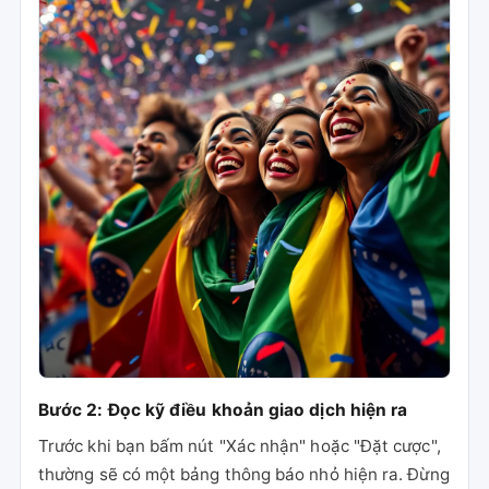
Bước 2: Đọc kỹ điều khoản giao dịch hiện ra
Trước khi bạn bấm nút "Xác nhận" hoặc "Đặt cược",
thường sẽ có một bảng thông báo nhỏ hiện ra. Đừng