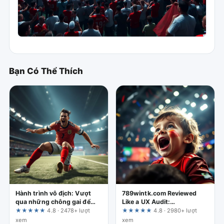
Bạn Có Thể Thích
Hành trình vô địch: Vượt
789wintk.com Reviewed
qua những chông gai để
Like a UX Audit:
chạm đến vinh quang
Expectations, Realities, and
★★★★★
4.8 · 2478+ lượt
★★★★★
4.8 · 2980+ lượt
What You Should Verify
xem
xem