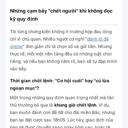
Những cạm bẫy "chết người" khi không đọc
kỹ quy định
Tôi từng chứng kiến không ít trường hợp đau lòng
chỉ vì chủ quan. Nhiều người cứ nghĩ "
đánh lô đề
online
" đơn giản chỉ là chọn số và gửi tiền. Nhưng
thực tế, mỗi một nền tảng đều có những luật chơi
riêng, và nếu bạn không nắm rõ, bạn sẽ tự đạp mình
vào bẫy.
Thời gian chốt lệnh: "Cơ hội cuối" hay "cú lừa
ngoạn mục"?
Một trong những quy định quan trọng nhất mà tân
thủ thường bỏ qua là
khung giờ chốt lệnh
. Ví dụ,
bạn muốn đánh con đề 68 cho đài miền Bắc, nhưng
bạn lại đặt cược sau 18h05. Lúc này, giao dịch của
bạn sẽ được chuyển sang ngày hôm sau, hoặc tệ