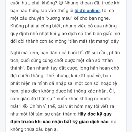
cuốn hút, phải không? 😅 Nhưng khoan đã, trước khi
bạn hào hứng lao vào thế giới
lô đề online
, tôi có
một câu chuyện "xương máu" kể cho bạn nghe.
Không phải ai cũng biết, nhưng việc bỏ qua những
quy định nhỏ nhặt khi giao dịch có thể biến giấc mơ
đổi đời thành cơn ác mộng "tiền mất tật mang" đấy.
Nghĩ mà xem, bạn dành cả buổi tối để soi cầu, phân
tích, cuối cùng cũng chốt được một dàn số "thần
thánh". Bạn nhanh tay đặt cược, lòng hân hoan chờ
đợi chiến thắng. Thế nhưng, khi kết quả về, bạn
phát hiện ra mình đã nhập sai một con số, hoặc tệ
hơn, giao dịch không được hệ thống xác nhận. Ôi,
cảm giác đó thật sự "muốn khóc không ra nước
mắt"! 😭 Chính vì thế, bài viết hôm nay tôi viết ra
như một lời tâm sự chân thành:
Hãy đọc kỹ quy
định trước khi xác nhận bất kỳ giao dịch nào
, nó
không thừa đâu bạn ạ.