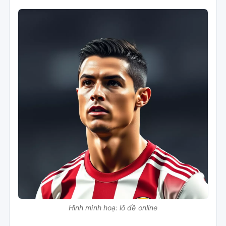
Hình minh hoạ: lô đề online