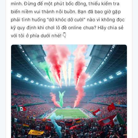
mình. Đừng để một phút bốc đồng, thiếu kiểm tra
biến niềm vui thành nỗi buồn. Bạn đã bao giờ gặp
phải tình huống "dở khóc dở cười" nào vì không đọc
kỹ quy định khi chơi lô đề online chưa? Hãy chia sẻ
với tôi ở phía dưới nhé! 👇