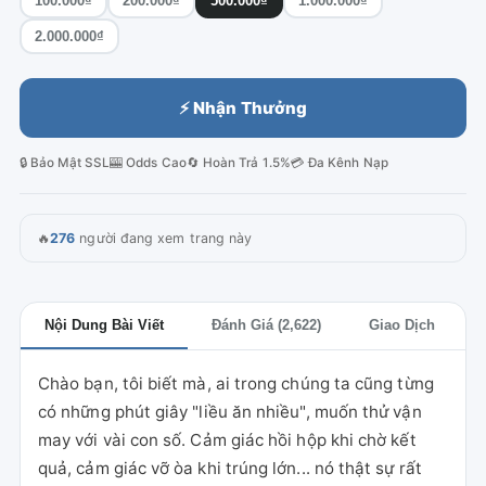
100.000₫
200.000₫
500.000₫
1.000.000₫
2.000.000₫
⚡ Nhận Thưởng
🔒 Bảo Mật SSL
🎰 Odds Cao
🔄 Hoàn Trả 1.5%
💳 Đa Kênh Nạp
🔥
276
người đang xem trang này
Nội Dung Bài Viết
Đánh Giá (2,622)
Giao Dịch
Chào bạn, tôi biết mà, ai trong chúng ta cũng từng
có những phút giây "liều ăn nhiều", muốn thử vận
may với vài con số. Cảm giác hồi hộp khi chờ kết
quả, cảm giác vỡ òa khi trúng lớn... nó thật sự rất