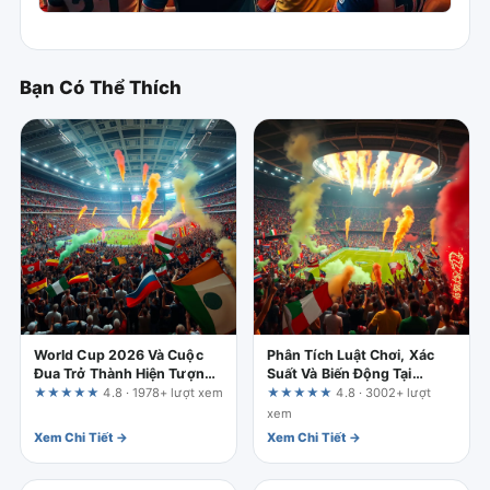
Bạn Có Thể Thích
World Cup 2026 Và Cuộc
Phân Tích Luật Chơi, Xác
Đua Trở Thành Hiện Tượng
Suất Và Biến Động Tại
Mới: Ai Sẽ Gây Bất Ngờ?
TR88SA: Cách Đọc Trò Chơi
★★★★★
4.8 · 1978+ lượt xem
★★★★★
4.8 · 3002+ lượt
Trước Khi Đặt Cược
xem
Xem Chi Tiết →
Xem Chi Tiết →