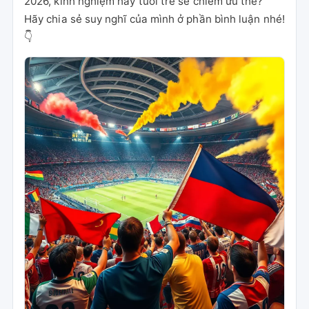
2026, kinh nghiệm hay tuổi trẻ sẽ chiếm ưu thế?
Hãy chia sẻ suy nghĩ của mình ở phần bình luận nhé!
👇