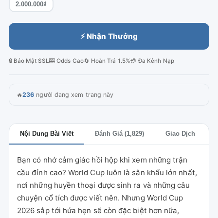
2.000.000₫
⚡ Nhận Thưởng
🔒 Bảo Mật SSL
🎰 Odds Cao
🔄 Hoàn Trả 1.5%
💳 Đa Kênh Nạp
🔥
236
người đang xem trang này
Nội Dung Bài Viết
Đánh Giá (1,829)
Giao Dịch
Bạn có nhớ cảm giác hồi hộp khi xem những trận
cầu đỉnh cao? World Cup luôn là sân khấu lớn nhất,
nơi những huyền thoại được sinh ra và những câu
chuyện cổ tích được viết nên. Nhưng World Cup
2026 sắp tới hứa hẹn sẽ còn đặc biệt hơn nữa,