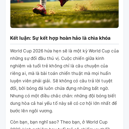
Kết luận: Sự kết hợp hoàn hảo là chìa khóa
World Cup 2026 hứa hẹn sẽ là một kỳ World Cup của
những sự đối đầu thú vị. Cuộc chiến giữa kinh
nghiệm và tuổi trẻ không chỉ là câu chuyện của
riêng ai, mà là bài toán chiến thuật mà mọi huấn
luyện viên phải giải. Sẽ không có câu trả lời tuyệt
đối, bởi bóng đá luôn chứa đựng những bất ngờ.
Nhưng có một điều chắc chắn: những đội bóng biết
dung hòa cả hai yếu tố này sẽ có cơ hội lớn nhất để
bước lên ngôi vương.
Còn bạn, bạn nghĩ sao? Theo bạn, ở World Cup