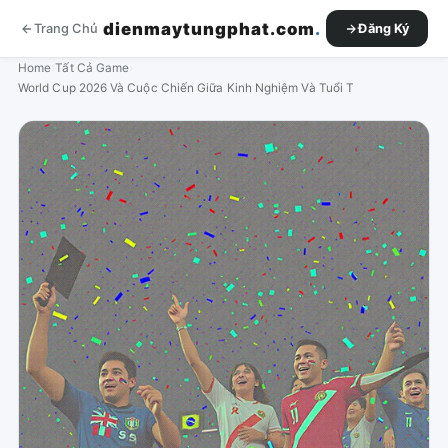
dienmaytungphat.com
.
Trang Chủ
Đăng Ký
Home
›
Tất Cả Game
›
World Cup 2026 Và Cuộc Chiến Giữa Kinh Nghiệm Và Tuổi T