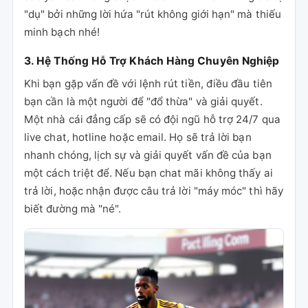
"dụ" bởi những lời hứa "rút không giới hạn" mà thiếu
minh bạch nhé!
3. Hệ Thống Hỗ Trợ Khách Hàng Chuyên Nghiệp
Khi bạn gặp vấn đề với lệnh rút tiền, điều đầu tiên
bạn cần là một người để "đổ thừa" và giải quyết.
Một nhà cái đẳng cấp sẽ có đội ngũ hỗ trợ 24/7 qua
live chat, hotline hoặc email. Họ sẽ trả lời bạn
nhanh chóng, lịch sự và giải quyết vấn đề của bạn
một cách triệt để. Nếu bạn chat mãi không thấy ai
trả lời, hoặc nhận được câu trả lời "máy móc" thì hãy
biết đường mà "né".