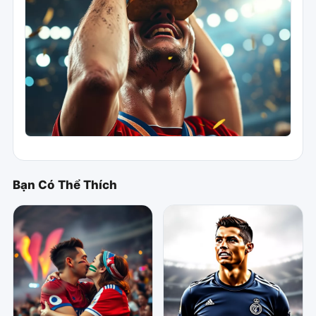
Bạn Có Thể Thích