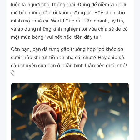
luôn là người chơi thông thái. Đừng để niềm vui bị lu
mờ bởi những rắc rối không đáng có. Hãy chọn cho
mình một nhà cái World Cup rút tiền nhanh, uy tín,
và áp dụng những kinh nghiệm tôi vừa chia sẻ để có
một mùa bóng "vui hết nấc, tiền đầy túi".
Còn bạn, bạn đã từng gặp trường hợp "dở khóc dở
cười" nào khi rút tiền từ nhà cái chưa? Hãy chia sẻ
câu chuyện của bạn ở phần bình luận bên dưới nhé!
👇