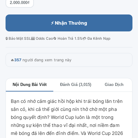
2.000.000₫
⚡ Nhận Thưởng
🔒 Bảo Mật SSL
🎰 Odds Cao
🔄 Hoàn Trả 1.5%
💳 Đa Kênh Nạp
🔥
357
người đang xem trang này
Nội Dung Bài Viết
Đánh Giá (3,015)
Giao Dịch
Bạn có nhớ cảm giác hồi hộp khi trái bóng lăn trên
sân cỏ, khi cả thế giới cùng nín thở chờ một pha
bóng quyết định? World Cup luôn là một trong
những sự kiện thể thao vĩ đại nhất, nơi niềm đam
mê bóng đá lên đến đỉnh điểm. Và World Cup 2026