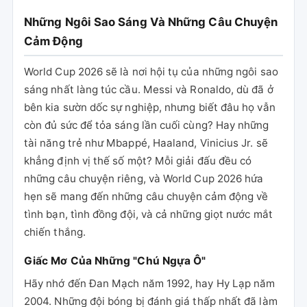
Những Ngôi Sao Sáng Và Những Câu Chuyện
Cảm Động
World Cup 2026 sẽ là nơi hội tụ của những ngôi sao
sáng nhất làng túc cầu. Messi và Ronaldo, dù đã ở
bên kia sườn dốc sự nghiệp, nhưng biết đâu họ vẫn
còn đủ sức để tỏa sáng lần cuối cùng? Hay những
tài năng trẻ như Mbappé, Haaland, Vinicius Jr. sẽ
khẳng định vị thế số một? Mỗi giải đấu đều có
những câu chuyện riêng, và World Cup 2026 hứa
hẹn sẽ mang đến những câu chuyện cảm động về
tình bạn, tình đồng đội, và cả những giọt nước mắt
chiến thắng.
Giấc Mơ Của Những "Chú Ngựa Ô"
Hãy nhớ đến Đan Mạch năm 1992, hay Hy Lạp năm
2004. Những đội bóng bị đánh giá thấp nhất đã làm