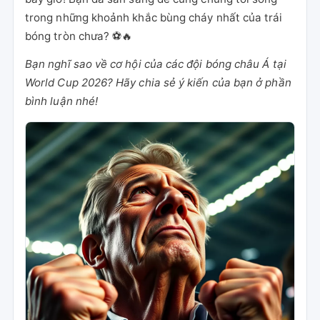
trong những khoảnh khắc bùng cháy nhất của trái
bóng tròn chưa? ⚽🔥
Bạn nghĩ sao về cơ hội của các đội bóng châu Á tại
World Cup 2026? Hãy chia sẻ ý kiến của bạn ở phần
bình luận nhé!