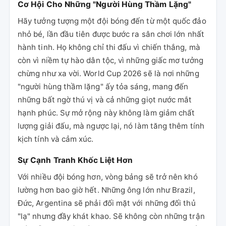
Cơ Hội Cho Những "Người Hùng Thầm Lặng"
Hãy tưởng tượng một đội bóng đến từ một quốc đảo
nhỏ bé, lần đầu tiên được bước ra sân chơi lớn nhất
hành tinh. Họ không chỉ thi đấu vì chiến thắng, mà
còn vì niềm tự hào dân tộc, vì những giấc mơ tưởng
chừng như xa vời. World Cup 2026 sẽ là nơi những
"người hùng thầm lặng" ấy tỏa sáng, mang đến
những bất ngờ thú vị và cả những giọt nước mắt
hạnh phúc. Sự mở rộng này không làm giảm chất
lượng giải đấu, mà ngược lại, nó làm tăng thêm tính
kịch tính và cảm xúc.
Sự Cạnh Tranh Khốc Liệt Hơn
Với nhiều đội bóng hơn, vòng bảng sẽ trở nên khó
lường hơn bao giờ hết. Những ông lớn như Brazil,
Đức, Argentina sẽ phải đối mặt với những đối thủ
"lạ" nhưng đầy khát khao. Sẽ không còn những trận