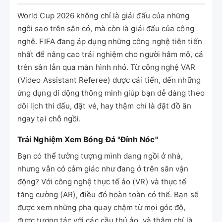
World Cup 2026 không chỉ là giải đấu của những
ngôi sao trên sân cỏ, mà còn là giải đấu của công
nghệ. FIFA đang áp dụng những công nghệ tiên tiến
nhất để nâng cao trải nghiệm cho người hâm mộ, cả
trên sân lẫn qua màn hình nhỏ. Từ công nghệ VAR
(Video Assistant Referee) được cải tiến, đến những
ứng dụng di động thông minh giúp bạn dễ dàng theo
dõi lịch thi đấu, đặt vé, hay thậm chí là đặt đồ ăn
ngay tại chỗ ngồi.
Trải Nghiệm Xem Bóng Đá "Đỉnh Nóc"
Bạn có thể tưởng tượng mình đang ngồi ở nhà,
nhưng vẫn có cảm giác như đang ở trên sân vận
động? Với công nghệ thực tế ảo (VR) và thực tế
tăng cường (AR), điều đó hoàn toàn có thể. Bạn sẽ
được xem những pha quay chậm từ mọi góc độ,
được tương tác với các cầu thủ ảo, và thậm chí là