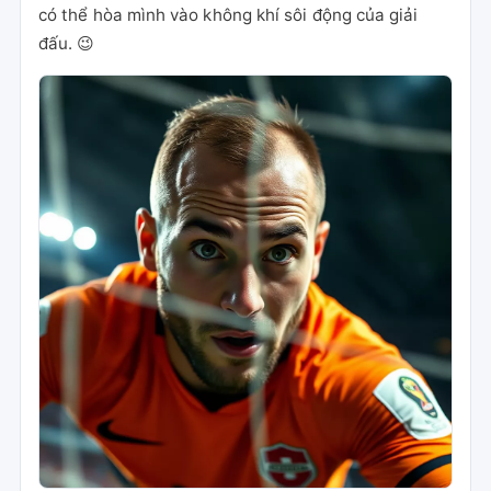
có thể hòa mình vào không khí sôi động của giải
đấu. 😉