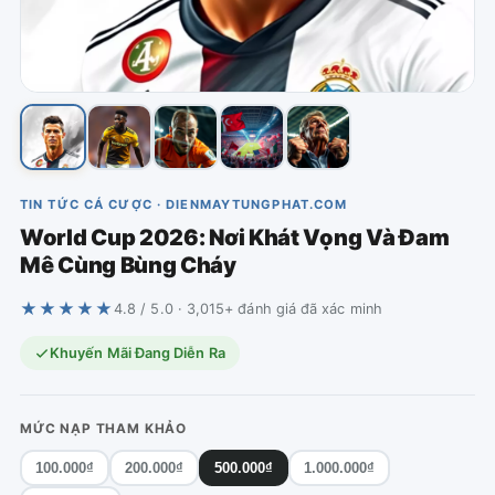
TIN TỨC CÁ CƯỢC · DIENMAYTUNGPHAT.COM
World Cup 2026: Nơi Khát Vọng Và Đam
Mê Cùng Bùng Cháy
★★★★★
4.8 / 5.0 · 3,015+ đánh giá đã xác minh
Khuyến Mãi Đang Diễn Ra
MỨC NẠP THAM KHẢO
100.000₫
200.000₫
500.000₫
1.000.000₫