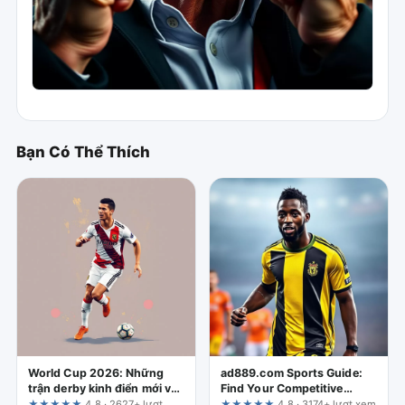
Bạn Có Thể Thích
World Cup 2026: Những
ad889.com Sports Guide:
trận derby kinh điển mới và
Find Your Competitive
cơn khát thể thao đỉnh cao
Format Without the
★★★★★
4.8 · 2627+ lượt
★★★★★
4.8 · 3174+ lượt xem