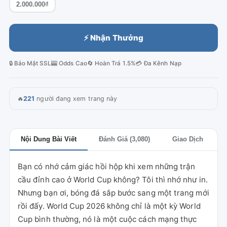
2.000.000₫
⚡ Nhận Thưởng
🔒 Bảo Mật SSL
🎰 Odds Cao
🔄 Hoàn Trả 1.5%
💳 Đa Kênh Nạp
🔥
221
người đang xem trang này
Nội Dung Bài Viết
Đánh Giá (3,080)
Giao Dịch
Bạn có nhớ cảm giác hồi hộp khi xem những trận
cầu đỉnh cao ở World Cup không? Tôi thì nhớ như in.
Nhưng bạn ơi, bóng đá sắp bước sang một trang mới
rồi đấy. World Cup 2026 không chỉ là một kỳ World
Cup bình thường, nó là một cuộc cách mạng thực