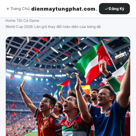
dienmaytungphat.com
.
Trang Chủ
Đăng Ký
Home
›
Tất Cả Game
›
World Cup 2026: Làn gió thay đổi toàn diện của bóng đá