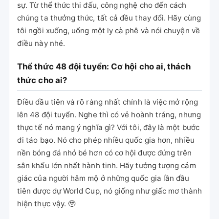
sự. Từ thể thức thi đấu, công nghệ cho đến cách
chúng ta thưởng thức, tất cả đều thay đổi. Hãy cùng
tôi ngồi xuống, uống một ly cà phê và nói chuyện về
điều này nhé.
Thể thức 48 đội tuyển: Cơ hội cho ai, thách
thức cho ai?
Điều đầu tiên và rõ ràng nhất chính là việc mở rộng
lên 48 đội tuyển. Nghe thì có vẻ hoành tráng, nhưng
thực tế nó mang ý nghĩa gì? Với tôi, đây là một bước
đi táo bạo. Nó cho phép nhiều quốc gia hơn, nhiều
nền bóng đá nhỏ bé hơn có cơ hội được đứng trên
sân khấu lớn nhất hành tinh. Hãy tưởng tượng cảm
giác của người hâm mộ ở những quốc gia lần đầu
tiên được dự World Cup, nó giống như giấc mơ thành
hiện thực vậy. 🥹