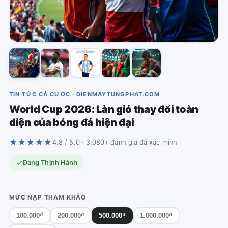
TIN TỨC CÁ CƯỢC · DIENMAYTUNGPHAT.COM
World Cup 2026: Làn gió thay đổi toàn
diện của bóng đá hiện đại
★★★★★
4.8 / 5.0 · 3,080+ đánh giá đã xác minh
Đang Thịnh Hành
MỨC NẠP THAM KHẢO
100.000₫
200.000₫
500.000₫
1.000.000₫