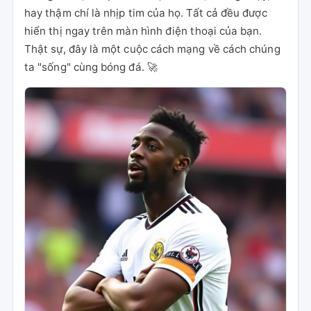
hay thậm chí là nhịp tim của họ. Tất cả đều được
hiển thị ngay trên màn hình điện thoại của bạn.
Thật sự, đây là một cuộc cách mạng về cách chúng
ta "sống" cùng bóng đá. 🚀