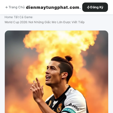
dienmaytungphat.com
.
Trang Chủ
Đăng Ký
Home
›
Tất Cả Game
›
World Cup 2026: Nơi Những Giấc Mơ Lớn Được Viết Tiếp