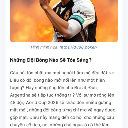
Hình minh hoạ:
https://du88.poker/
Những Đội Bóng Nào Sẽ Tỏa Sáng?
Câu hỏi lớn nhất mà mọi người hâm mộ đều đặt ra:
Liệu có đội bóng nào mới nổi lên như một hiện
tượng? Hay những ông lớn như Brazil, Đức,
Argentina sẽ tiếp tục thống trị? Với sự mở rộng lên
48 đội, World Cup 2026 sẽ chào đón nhiều gương
mặt mới, những đội bóng từng chỉ mơ về ngày được
góp mặt. Điều này mang đến cơ hội cho những câu
chuyện cổ tích, nơi những chú ngựa ô có thể làm