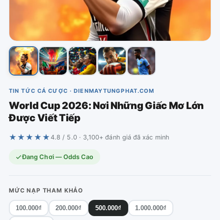
TIN TỨC CÁ CƯỢC · DIENMAYTUNGPHAT.COM
World Cup 2026: Nơi Những Giấc Mơ Lớn
Được Viết Tiếp
★★★★★
4.8 / 5.0 · 3,100+ đánh giá đã xác minh
Đang Chơi — Odds Cao
MỨC NẠP THAM KHẢO
100.000₫
200.000₫
500.000₫
1.000.000₫