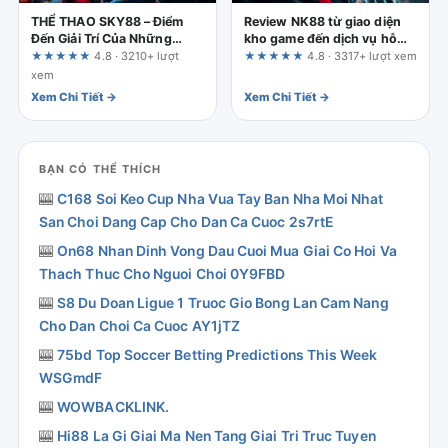
THỂ THAO SKY88 – Điểm
Review NK88 từ giao diện
Đến Giải Trí Của Những
kho game đến dịch vụ hỗ
Người Yêu Thể Thao
trợ người chơi
★★★★★
4.8 · 3210+ lượt
★★★★★
4.8 · 3317+ lượt xem
xem
Xem Chi Tiết →
Xem Chi Tiết →
BẠN CÓ THỂ THÍCH
🎰
C168 Soi Keo Cup Nha Vua Tay Ban Nha Moi Nhat
San Choi Dang Cap Cho Dan Ca Cuoc 2s7rtE
🎰
On68 Nhan Dinh Vong Dau Cuoi Mua Giai Co Hoi Va
Thach Thuc Cho Nguoi Choi 0Y9FBD
🎰
S8 Du Doan Ligue 1 Truoc Gio Bong Lan Cam Nang
Cho Dan Choi Ca Cuoc AY1jTZ
🎰
75bd Top Soccer Betting Predictions This Week
WSGmdF
🎰
WOWBACKLINK.
🎰
Hi88 La Gi Giai Ma Nen Tang Giai Tri Truc Tuyen