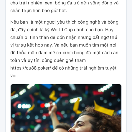
cho trải nghiệm xem bóng đá trở nên sống động và
chân thực hơn bao giờ hết.
Nếu bạn là một người yêu thích công nghệ và bóng
đá, đây chính là kỳ World Cup dành cho bạn. Hãy
chuẩn bị tinh thần để đón nhận những bất ngờ thú
vị từ sự kết hợp này. Và nếu bạn muốn tìm một nơi
để thỏa mãn đam mê cá cược bóng đá một cách an
toàn và uy tín, đừng quên ghé thăm
https://du88.poker/ để có những trải nghiệm tuyệt
vời.