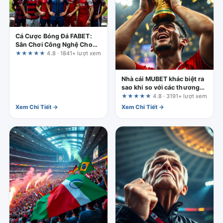
Cá Cược Bóng Đá FABET:
Sân Chơi Công Nghệ Cho
Dân Mê Trái Bòn
★★★★★
4.8 · 1841+ lượt xem
Nhà cái MUBET khác biệt ra
sao khi so với các thương
hiệu cùng nhóm
★★★★★
4.8 · 3191+ lượt xem
Xem Chi Tiết →
Xem Chi Tiết →