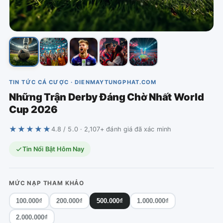
TIN TỨC CÁ CƯỢC · DIENMAYTUNGPHAT.COM
Những Trận Derby Đáng Chờ Nhất World
Cup 2026
★★★★★
4.8 / 5.0 · 2,107+ đánh giá đã xác minh
Tin Nổi Bật Hôm Nay
MỨC NẠP THAM KHẢO
100.000₫
200.000₫
500.000₫
1.000.000₫
2.000.000₫