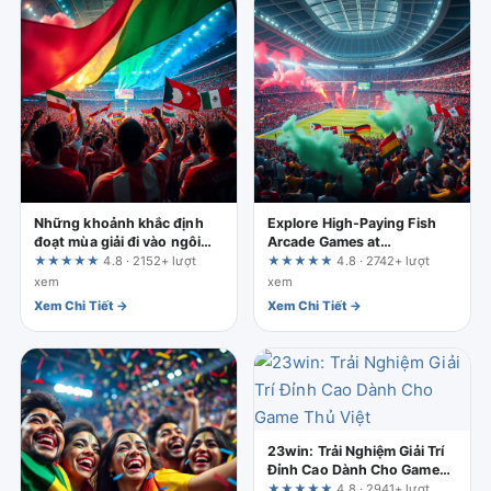
Những khoảnh khắc định
Explore High-Paying Fish
đoạt mùa giải đi vào ngôi
Arcade Games at
đền huyền thoại
789winpen.com – What
★★★★★
4.8 · 2152+ lượt
★★★★★
4.8 · 2742+ lượt
Works, What Doesn’t, and
xem
xem
Who Should Skip Them
Xem Chi Tiết →
Xem Chi Tiết →
23win: Trải Nghiệm Giải Trí
Đỉnh Cao Dành Cho Game
Thủ Việt
★★★★★
4.8 · 2941+ lượt