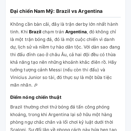
Đại chiến Nam Mỹ: Brazil vs Argentina
Không cần bàn cãi, đây là trận derby lớn nhất hành
tinh. Khi
Brazil
chạm trán
Argentina
, đó không chỉ
là một trận bóng đá, đó là một cuộc chiến vì danh
dự, lịch sử và niềm tự hào dân tộc. Với dàn sao đang
thi đấu đỉnh cao ở châu Âu, cả hai đội đều có thừa
khả năng tạo nên những khoảnh khắc điên rồ. Hãy
tưởng tượng cảnh Messi (nếu còn thi đấu) và
Vinicius Junior so tài, đó thực sự là một bữa tiệc
mãn nhãn. 🎉
Điểm nóng chiến thuật
Brazil thường chơi thứ bóng đá tấn công phóng
khoáng, trong khi Argentina lại sở hữu một hàng
phòng ngự chắc chắn và lối chơi kỷ luật dưới thời
Scaloni. Sự đối lập về phong cách này hứa hẹn tạo