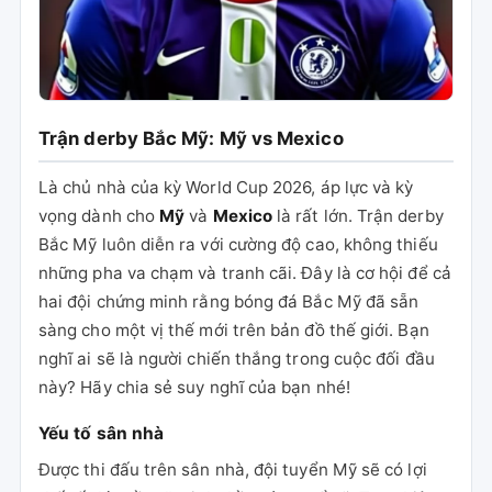
Trận derby Bắc Mỹ: Mỹ vs Mexico
Là chủ nhà của kỳ World Cup 2026, áp lực và kỳ
vọng dành cho
Mỹ
và
Mexico
là rất lớn. Trận derby
Bắc Mỹ luôn diễn ra với cường độ cao, không thiếu
những pha va chạm và tranh cãi. Đây là cơ hội để cả
hai đội chứng minh rằng bóng đá Bắc Mỹ đã sẵn
sàng cho một vị thế mới trên bản đồ thế giới. Bạn
nghĩ ai sẽ là người chiến thắng trong cuộc đối đầu
này? Hãy chia sẻ suy nghĩ của bạn nhé!
Yếu tố sân nhà
Được thi đấu trên sân nhà, đội tuyển Mỹ sẽ có lợi