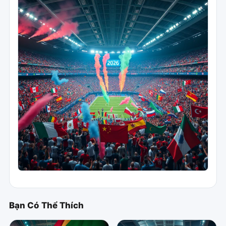
Bạn Có Thể Thích