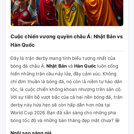
Cuộc chiến vương quyền châu Á: Nhật Bản vs
Hàn Quốc
Đây là trận derby mang tính biểu tượng nhất của
bóng đá châu Á.
Nhật Bản
và
Hàn Quốc
luôn cống
hiến những trận cầu nảy lửa, đầy cảm xúc. Không
chỉ đơn thuần là bóng đá, nó còn là niềm tự hào dân
tộc, là cuộc chiến không khoan nhượng trên sân cỏ.
Với sự tiến bộ vượt bậc của cả hai nền bóng đá, trận
derby này hứa hẹn sẽ còn hấp dẫn hơn nữa tại
World Cup 2026. Bạn đã sẵn sàng cho những pha
bóng tốc độ và những bàn thắng đẹp mắt chưa? 🤩
Ngôi sao sáng giá