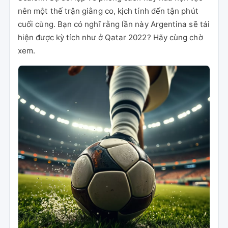
nên một thế trận giằng co, kịch tính đến tận phút
cuối cùng. Bạn có nghĩ rằng lần này Argentina sẽ tái
hiện được kỳ tích như ở Qatar 2022? Hãy cùng chờ
xem.