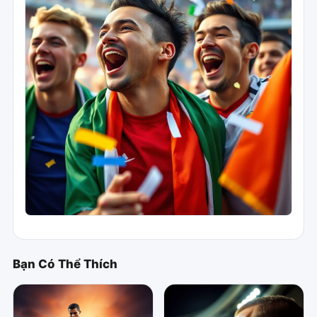
Bạn Có Thể Thích