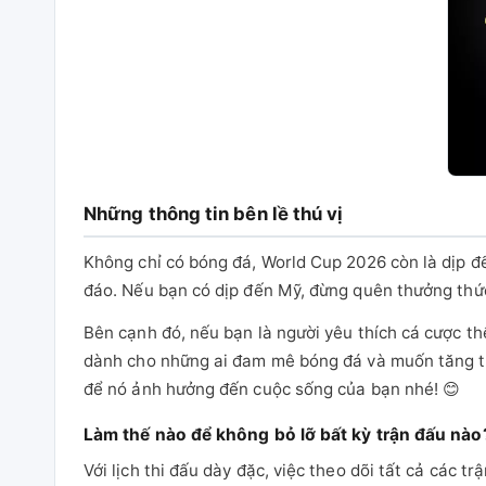
Những thông tin bên lề thú vị
Không chỉ có bóng đá, World Cup 2026 còn là dịp đ
đáo. Nếu bạn có dịp đến Mỹ, đừng quên thưởng thứ
Bên cạnh đó, nếu bạn là người yêu thích cá cược t
dành cho những ai đam mê bóng đá và muốn tăng thêm
để nó ảnh hưởng đến cuộc sống của bạn nhé! 😊
Làm thế nào để không bỏ lỡ bất kỳ trận đấu nào
Với lịch thi đấu dày đặc, việc theo dõi tất cả các 