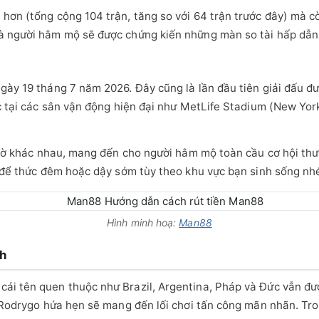
 hơn (tổng cộng 104 trận, tăng so với 64 trận trước đây) mà c
và người hâm mộ sẽ được chứng kiến những màn so tài hấp dẫn
gày 19 tháng 7 năm 2026. Đây cũng là lần đầu tiên giải đấu đư
ức tại các sân vận động hiện đại như MetLife Stadium (New Yo
i giờ khác nhau, mang đến cho người hâm mộ toàn cầu cơ hội t
n để thức đêm hoặc dậy sớm tùy theo khu vực bạn sinh sống nh
Hình minh hoạ:
Man88
h
ái tên quen thuộc như Brazil, Argentina, Pháp và Đức vẫn đượ
à Rodrygo hứa hẹn sẽ mang đến lối chơi tấn công mãn nhãn. Tro