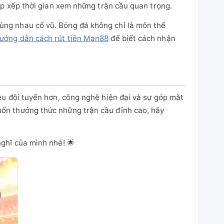
sắp xếp thời gian xem những trận cầu quan trọng.
ùng nhau cổ vũ. Bóng đá không chỉ là môn thể
ướng dẫn cách rút tiền Man88
để biết cách nhận
ều đội tuyển hơn, công nghệ hiện đại và sự góp mặt
uốn thưởng thức những trận cầu đỉnh cao, hãy
nghĩ của mình nhé! 🌟