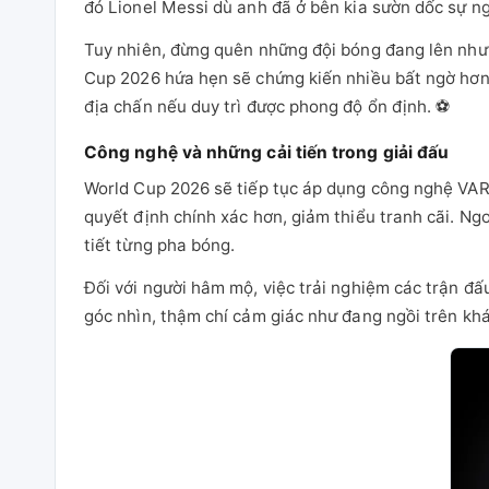
đó Lionel Messi dù anh đã ở bên kia sườn dốc sự n
Tuy nhiên, đừng quên những đội bóng đang lên như M
Cup 2026 hứa hẹn sẽ chứng kiến nhiều bất ngờ hơn
địa chấn nếu duy trì được phong độ ổn định. ⚽
Công nghệ và những cải tiến trong giải đấu
World Cup 2026 sẽ tiếp tục áp dụng công nghệ VAR (
quyết định chính xác hơn, giảm thiểu tranh cãi. Ng
tiết từng pha bóng.
Đối với người hâm mộ, việc trải nghiệm các trận đ
góc nhìn, thậm chí cảm giác như đang ngồi trên khán