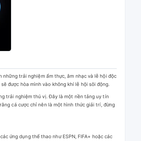
n những trải nghiệm ẩm thực, âm nhạc và lễ hội độc
ẽ được hòa mình vào không khí lễ hội sôi động.
 trải nghiệm thú vị. Đây là một nền tảng uy tín
ng cá cược chỉ nên là một hình thức giải trí, đừng
ụng các ứng dụng thể thao như ESPN, FIFA+ hoặc các