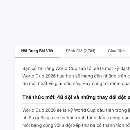
Nội Dung Bài Viết
Đánh Giá (2,704)
Giao Dịch
Bạn có tin rằng World Cup sắp tới sẽ là một kỳ đại 
World Cup 2026 hứa hẹn sẽ mang đến những trận cầ
tin mới nhất về giải đấu này. Hãy cùng tôi điểm q
Thể thức mới: 48 đội và những thay đổi đột 
World Cup 2026 sẽ là kỳ World Cup đầu tiên trong l
nhiều quốc gia có cơ hội tranh tài ở đấu trường da
mỗi bảng cùng với 8 đội xếp thứ ba có thành tích tố