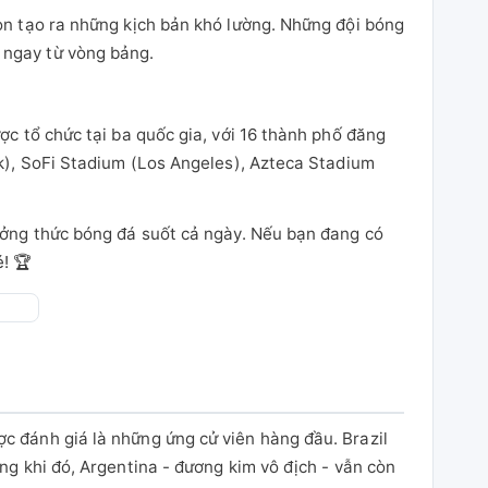
òn tạo ra những kịch bản khó lường. Những đội bóng
 ngay từ vòng bảng.
ợc tổ chức tại ba quốc gia, với 16 thành phố đăng
rk), SoFi Stadium (Los Angeles), Azteca Stadium
hưởng thức bóng đá suốt cả ngày. Nếu bạn đang có
é! 🏆
c đánh giá là những ứng cử viên hàng đầu. Brazil
ng khi đó, Argentina - đương kim vô địch - vẫn còn