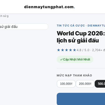
dienmaytungphat.com
.
ch sử g
TIN TỨC CÁ CƯỢC · DIENMAY
World Cup 2026:
lịch sử giải đấu
★★★★★
4.8 / 5.0 · 2,704+ 
Cập Nhật Mới Nhất
MỨC NẠP THAM KHẢO
100.000₫
200.000₫
500.