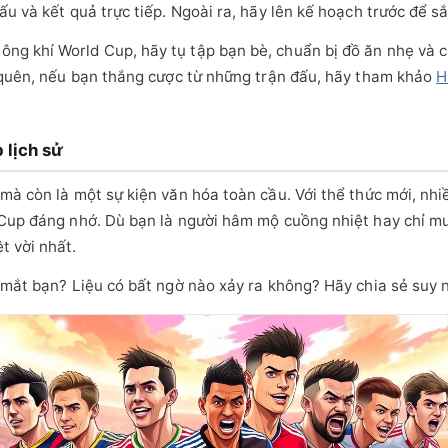
ấu và kết quả trực tiếp. Ngoài ra, hãy lên kế hoạch trước để 
g khí World Cup, hãy tụ tập bạn bè, chuẩn bị đồ ăn nhẹ và c
g quên, nếu bạn thắng cược từ những trận đấu, hãy tham khảo
H
 lịch sử
mà còn là một sự kiện văn hóa toàn cầu. Với thể thức mới, nhi
 Cup đáng nhớ. Dù bạn là người hâm mộ cuồng nhiệt hay chỉ m
t vời nhất.
 mắt bạn? Liệu có bất ngờ nào xảy ra không? Hãy chia sẻ suy 