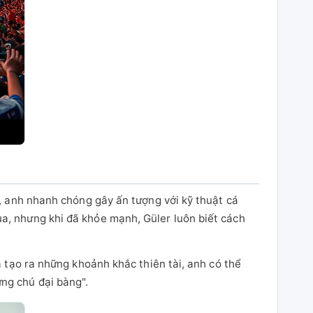
8, anh nhanh chóng gây ấn tượng với kỹ thuật cá
a, nhưng khi đã khỏe mạnh, Güler luôn biết cách
à tạo ra những khoảnh khắc thiên tài, anh có thể
ng chú đại bàng".