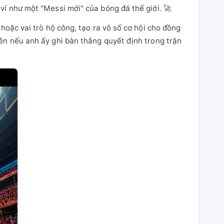
ví như một "Messi mới" của bóng đá thế giới. 🚀
 hoặc vai trò hộ công, tạo ra vô số cơ hội cho đồng
iên nếu anh ấy ghi bàn thắng quyết định trong trận