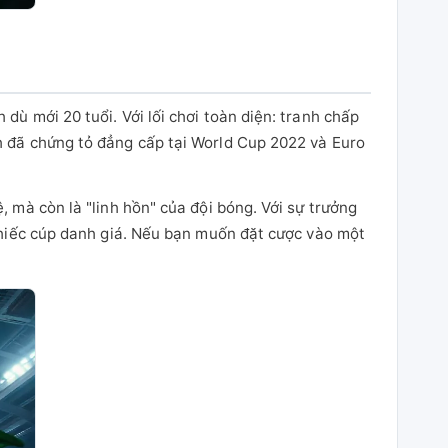
dù mới 20 tuổi. Với lối chơi toàn diện: tranh chấp
h đã chứng tỏ đẳng cấp tại World Cup 2022 và Euro
 mà còn là "linh hồn" của đội bóng. Với sự trưởng
 chiếc cúp danh giá. Nếu bạn muốn đặt cược vào một