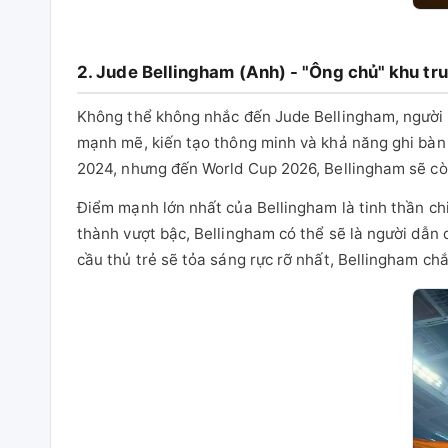
2. Jude Bellingham (Anh) - "Ông chủ" khu tr
Không thể không nhắc đến Jude Bellingham, người đã
mạnh mẽ, kiến tạo thông minh và khả năng ghi bàn 
2024, nhưng đến World Cup 2026, Bellingham sẽ cò
Điểm mạnh lớn nhất của Bellingham là tinh thần chi
thành vượt bậc, Bellingham có thể sẽ là người dẫn 
cầu thủ trẻ sẽ tỏa sáng rực rỡ nhất, Bellingham ch