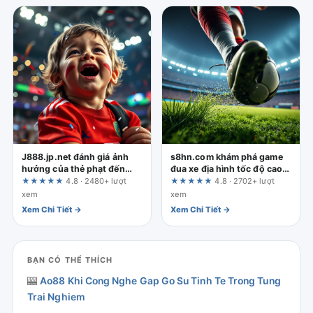
J888.jp.net đánh giá ảnh
s8hn.com khám phá game
hưởng của thẻ phạt đến
đua xe địa hình tốc độ cao:
cách vận hành đội hình
Sân chơi đẳng cấp cho dân
★★★★★
4.8 · 2480+ lượt
★★★★★
4.8 · 2702+ lượt
độ xe
xem
xem
Xem Chi Tiết →
Xem Chi Tiết →
BẠN CÓ THỂ THÍCH
🎰
Ao88 Khi Cong Nghe Gap Go Su Tinh Te Trong Tung
Trai Nghiem