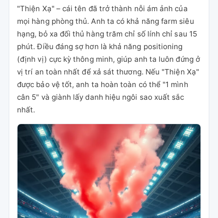
"Thiện Xạ" – cái tên đã trở thành nỗi ám ảnh của
mọi hàng phòng thủ. Anh ta có khả năng farm siêu
hạng, bỏ xa đối thủ hàng trăm chỉ số lính chỉ sau 15
phút. Điều đáng sợ hơn là khả năng positioning
(định vị) cực kỳ thông minh, giúp anh ta luôn đứng ở
vị trí an toàn nhất để xả sát thương. Nếu "Thiện Xạ"
được bảo vệ tốt, anh ta hoàn toàn có thể "1 mình
cân 5" và giành lấy danh hiệu ngôi sao xuất sắc
nhất.