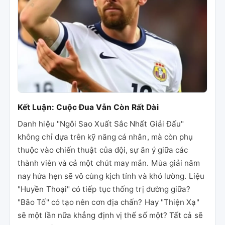
Kết Luận: Cuộc Đua Vẫn Còn Rất Dài
Danh hiệu "Ngôi Sao Xuất Sắc Nhất Giải Đấu"
không chỉ dựa trên kỹ năng cá nhân, mà còn phụ
thuộc vào chiến thuật của đội, sự ăn ý giữa các
thành viên và cả một chút may mắn. Mùa giải năm
nay hứa hẹn sẽ vô cùng kịch tính và khó lường. Liệu
"Huyền Thoại" có tiếp tục thống trị đường giữa?
"Bão Tố" có tạo nên cơn địa chấn? Hay "Thiện Xạ"
sẽ một lần nữa khẳng định vị thế số một? Tất cả sẽ