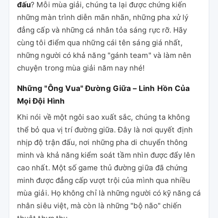
đấu
? Mỗi mùa giải, chúng ta lại được chứng kiến
những màn trình diễn mãn nhãn, những pha xử lý
đẳng cấp và những cá nhân tỏa sáng rực rỡ. Hãy
cùng tôi điểm qua những cái tên sáng giá nhất,
những người có khả năng "gánh team" và làm nên
chuyện trong mùa giải năm nay nhé!
Những "Ông Vua" Đường Giữa – Linh Hồn Của
Mọi Đội Hình
Khi nói về một ngôi sao xuất sắc, chúng ta không
thể bỏ qua vị trí đường giữa. Đây là nơi quyết định
nhịp độ trận đấu, nơi những pha di chuyển thông
minh và khả năng kiểm soát tầm nhìn được đẩy lên
cao nhất. Một số game thủ đường giữa đã chứng
minh được đẳng cấp vượt trội của mình qua nhiều
mùa giải. Họ không chỉ là những người có kỹ năng cá
nhân siêu việt, mà còn là những "bộ não" chiến