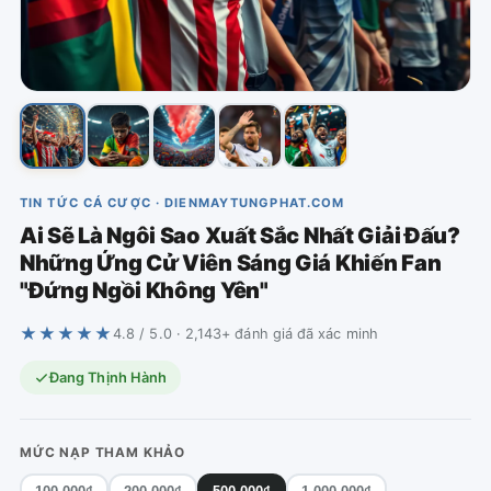
TIN TỨC CÁ CƯỢC · DIENMAYTUNGPHAT.COM
Ai Sẽ Là Ngôi Sao Xuất Sắc Nhất Giải Đấu?
Những Ứng Cử Viên Sáng Giá Khiến Fan
"Đứng Ngồi Không Yên"
★★★★★
4.8 / 5.0 · 2,143+ đánh giá đã xác minh
Đang Thịnh Hành
MỨC NẠP THAM KHẢO