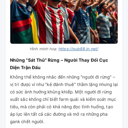
Hình minh hoạ:
https://pub88.in.net/
Những "Sát Thủ" Rừng – Người Thay Đổi Cục
Diện Trận Đấu
Không thể không nhắc đến những "người đi rừng" –
vị trí được ví như "kẻ đánh thuê" thầm lặng nhưng lại
có sức ảnh hưởng khủng khiếp. Một người đi rừng
xuất sắc không chỉ biết farm quái và kiểm soát mục
tiêu, mà còn phải có khả năng đọc tình huống, tạo
áp lực lên tất cả các đường và mở ra những pha
gank chết người.