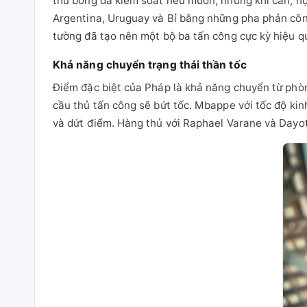
thứ bóng đá kiểm soát nếu muốn, nhưng khi cần, họ
Argentina, Uruguay và Bỉ bằng những pha phản côn
tường đã tạo nên một bộ ba tấn công cực kỳ hiệu q
Khả năng chuyển trạng thái thần tốc
Điểm đặc biệt của Pháp là khả năng chuyển từ phòn
cầu thủ tấn công sẽ bứt tốc. Mbappe với tốc độ ki
và dứt điểm. Hàng thủ với Raphael Varane và Dayot