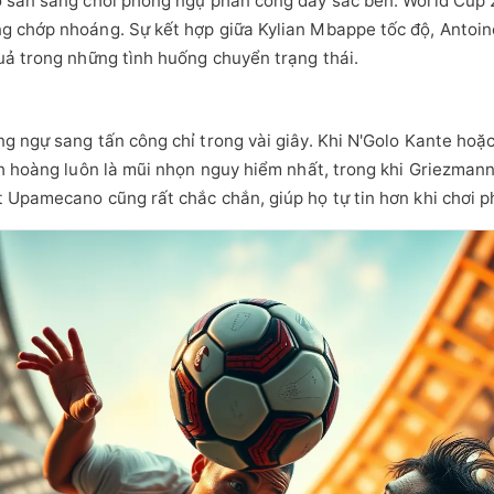
 sẵn sàng chơi phòng ngự phản công đầy sắc bén. World Cup 2
g chớp nhoáng. Sự kết hợp giữa Kylian Mbappe tốc độ, Antoin
uả trong những tình huống chuyển trạng thái.
g ngự sang tấn công chỉ trong vài giây. Khi N'Golo Kante hoặc
nh hoàng luôn là mũi nhọn nguy hiểm nhất, trong khi Griezman
 Upamecano cũng rất chắc chắn, giúp họ tự tin hơn khi chơi 