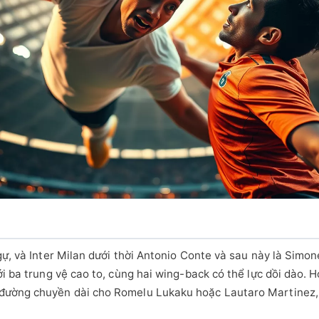
gự, và Inter Milan dưới thời Antonio Conte và sau này là Simo
i ba trung vệ cao to, cùng hai wing-back có thể lực dồi dào. H
đường chuyền dài cho Romelu Lukaku hoặc Lautaro Martinez, 