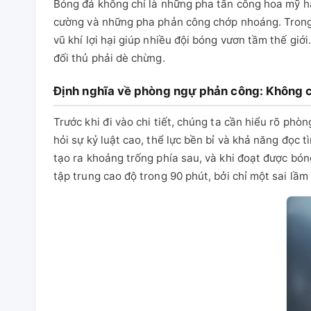
Bóng đá không chỉ là những pha tấn công hoa mỹ ha
cường và những pha phản công chớp nhoáng. Trong b
vũ khí lợi hại giúp nhiều đội bóng vươn tầm thế giớ
đối thủ phải dè chừng.
Định nghĩa về phòng ngự phản công: Không ch
Trước khi đi vào chi tiết, chúng ta cần hiểu rõ phò
hỏi sự kỷ luật cao, thể lực bền bỉ và khả năng đọc
tạo ra khoảng trống phía sau, và khi đoạt được bón
tập trung cao độ trong 90 phút, bởi chỉ một sai lầm