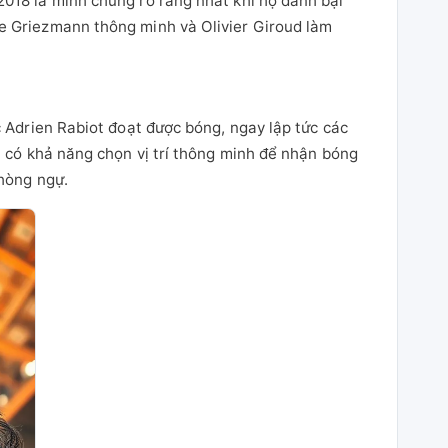
018 là minh chứng rõ ràng nhất khi họ đánh bại
e Griezmann thông minh và Olivier Giroud làm
 Adrien Rabiot đoạt được bóng, ngay lập tức các
n có khả năng chọn vị trí thông minh để nhận bóng
phòng ngự.