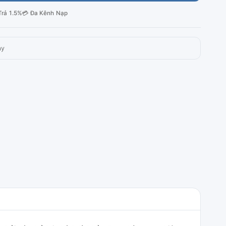
Trả 1.5%
💳 Đa Kênh Nạp
ày