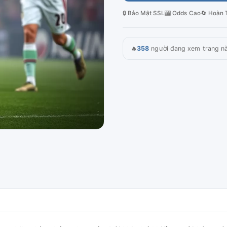
🔒 Bảo Mật SSL
🎰 Odds Cao
🔄 Hoàn 
🔥
358
người đang xem trang n