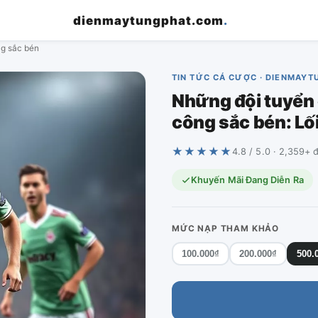
dienmaytungphat.com
.
ng sắc bén
TIN TỨC CÁ CƯỢC · DIENMAY
Những đội tuyển
công sắc bén: Lố
★★★★★
4.8 / 5.0 · 2,359+ 
Khuyến Mãi Đang Diễn Ra
MỨC NẠP THAM KHẢO
100.000₫
200.000₫
500.