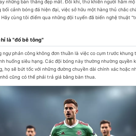
y những bàn thắng đẹp mắt. Đôi khi, thứ khiến người hâm mộ p
ối cảnh bóng đá hiện đại, việc sở hữu một hàng thủ chắc chắ
i. Hãy cùng tôi điểm qua những đội tuyển đã biến nghệ thuật "t
ỉ là "đổ bê tông"
ng ngự phản công không đơn thuần là việc co cụm trước khung t
 tình huống siêu hạng. Các đội bóng này thường nhường quyền 
g, họ sẽ bứt tốc với những đường chuyền dài chính xác hoặc nhữ
 nhỏ cũng có thể phải trả giá bằng bàn thua.