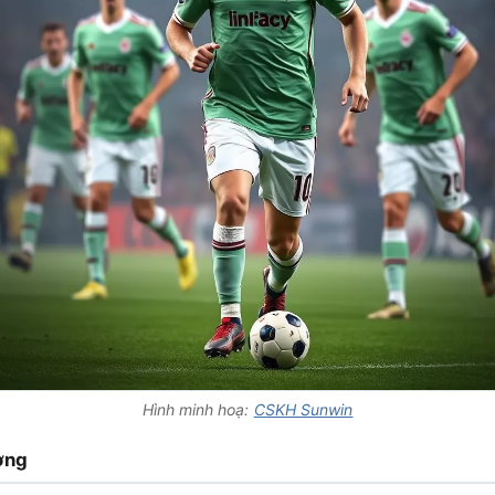
Hình minh hoạ:
CSKH Sunwin
ờng