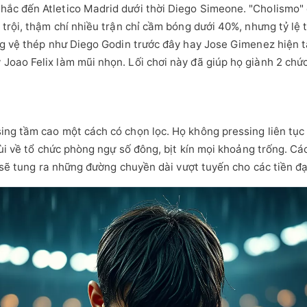
c đến Atletico Madrid dưới thời Diego Simeone. "Cholismo" đ
rội, thậm chí nhiều trận chỉ cầm bóng dưới 40%, nhưng tỷ lệ t
ng vệ thép như Diego Godin trước đây hay Jose Gimenez hiện t
oao Felix làm mũi nhọn. Lối chơi này đã giúp họ giành 2 chứ
ng tầm cao một cách có chọn lọc. Họ không pressing liên tục
lùi về tổ chức phòng ngự số đông, bịt kín mọi khoảng trống. C
ọ sẽ tung ra những đường chuyền dài vượt tuyến cho các tiền đạ