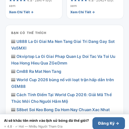
Mới
Tuyến Lên Ngôi
★★★★★
4.8 · 2847+ lượt
★★★★★
4.8 · 2042+ lượt
xem
xem
Xem Chi Tiết →
Xem Chi Tiết →
BẠN CÓ THỂ THÍCH
🎰
U888 La Gi Giai Ma Nen Tang Giai Tri Dang Gay Sot
Vo5MXI
🎰
Okviptop La Gi Giai Phap Quan Ly Doi Tac Va Toi Uu
Hoa Hong Hieu Qua ZGeDmm
🎰
Cm88 Ra Mat Nen Tang
🎰
World Cup 2026 bùng nổ với loạt trận hấp dẫn trên
GEM88
🎰
Cách Tính Điểm Tại World Cup 2026: Giải Mã Thể
Thức Mới Cho Người Hâm Mộ
🎰
S8bet Soi Keo Bong Da Hom Nay Chuan Xac Nhat
SG2xt7
Ai sẽ khắc tên mình vào lịch sử bóng đá thế giới?
Đăng Ký →
🎰
Mu88 La Gi Huong Dan Chi Tiet Tu A Z Cho Nguoi
⭐ 4.8 · ✓ Hot — Nhiều Người Tham Gia