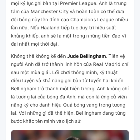
mọi kỷ lục ghi bàn tại Premier League. Anh là trung
tâm của Manchester City và hoàn toàn có thể đưa
đội bóng này lên đỉnh cao Champions League nhiều
lần nữa. Nếu Haaland tiếp tục duy trì hiệu suất
khủng khiếp, anh sẽ là một trong những tiền đạo vĩ
đại nhất mọi thời đại.
Không thể không kể đến
Jude Bellingham
. Tiền vệ
người Anh đã trở thành linh hồn của Real Madrid chỉ
sau một mùa giải. Lối chơi thông minh, kỹ thuật
điêu luyện và khả năng ghi bàn từ tuyến hai khiến
Bellingham trở thành một hiện tượng. Anh không chỉ
là tương lai của bóng đá Anh, mà còn là ứng cử viên
nặng ký cho danh hiệu Quả bóng vàng trong tương
lai. Với những gì đã thể hiện, Bellingham đang từng
bước khắc tên mình vào lịch sử.