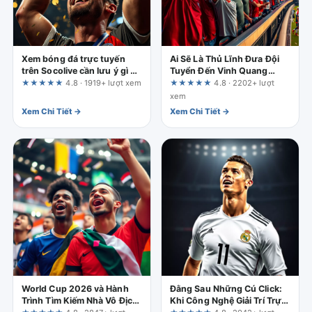
Xem bóng đá trực tuyến
Ai Sẽ Là Thủ Lĩnh Đưa Đội
trên Socolive cần lưu ý gì về
Tuyển Đến Vinh Quang
đường truyền?
World Cup 2026?
★★★★★
4.8 · 1919+ lượt xem
★★★★★
4.8 · 2202+ lượt
xem
Xem Chi Tiết →
Xem Chi Tiết →
World Cup 2026 và Hành
Đằng Sau Những Cú Click:
Trình Tìm Kiếm Nhà Vô Địch
Khi Công Nghệ Giải Trí Trực