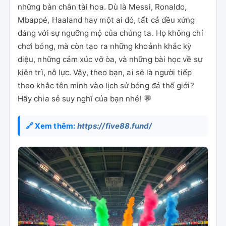
những bàn chân tài hoa. Dù là Messi, Ronaldo,
Mbappé, Haaland hay một ai đó, tất cả đều xứng
đáng với sự ngưỡng mộ của chúng ta. Họ không chỉ
chơi bóng, mà còn tạo ra những khoảnh khắc kỳ
diệu, những cảm xúc vỡ òa, và những bài học về sự
kiên trì, nỗ lực. Vậy, theo bạn, ai sẽ là người tiếp
theo khắc tên mình vào lịch sử bóng đá thế giới?
Hãy chia sẻ suy nghĩ của bạn nhé! 💬
🔗 Xem thêm:
https://five88.fund/