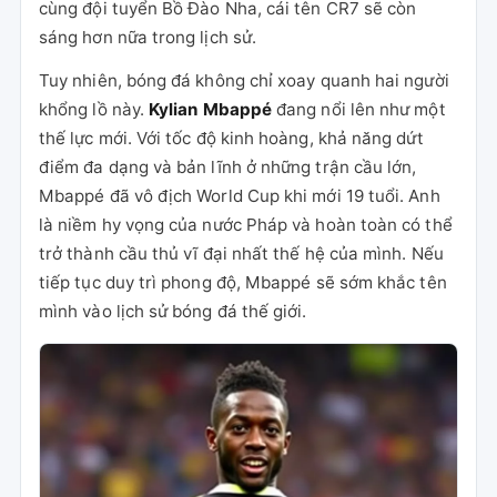
cùng đội tuyển Bồ Đào Nha, cái tên CR7 sẽ còn
sáng hơn nữa trong lịch sử.
Tuy nhiên, bóng đá không chỉ xoay quanh hai người
khổng lồ này.
Kylian Mbappé
đang nổi lên như một
thế lực mới. Với tốc độ kinh hoàng, khả năng dứt
điểm đa dạng và bản lĩnh ở những trận cầu lớn,
Mbappé đã vô địch World Cup khi mới 19 tuổi. Anh
là niềm hy vọng của nước Pháp và hoàn toàn có thể
trở thành cầu thủ vĩ đại nhất thế hệ của mình. Nếu
tiếp tục duy trì phong độ, Mbappé sẽ sớm khắc tên
mình vào lịch sử bóng đá thế giới.