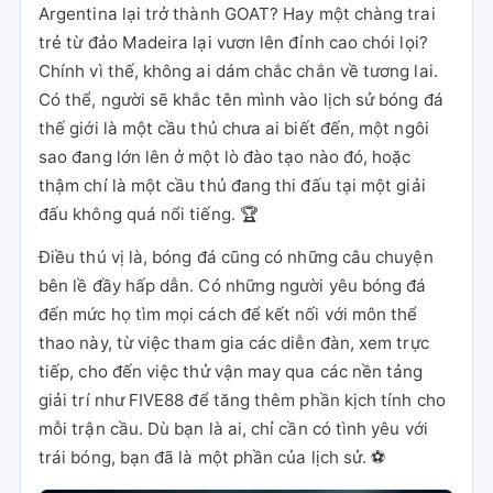
Argentina lại trở thành GOAT? Hay một chàng trai
trẻ từ đảo Madeira lại vươn lên đỉnh cao chói lọi?
Chính vì thế, không ai dám chắc chắn về tương lai.
Có thể, người sẽ khắc tên mình vào lịch sử bóng đá
thế giới là một cầu thủ chưa ai biết đến, một ngôi
sao đang lớn lên ở một lò đào tạo nào đó, hoặc
thậm chí là một cầu thủ đang thi đấu tại một giải
đấu không quá nổi tiếng. 🏆
Điều thú vị là, bóng đá cũng có những câu chuyện
bên lề đầy hấp dẫn. Có những người yêu bóng đá
đến mức họ tìm mọi cách để kết nối với môn thể
thao này, từ việc tham gia các diễn đàn, xem trực
tiếp, cho đến việc thử vận may qua các nền tảng
giải trí như FIVE88 để tăng thêm phần kịch tính cho
mỗi trận cầu. Dù bạn là ai, chỉ cần có tình yêu với
trái bóng, bạn đã là một phần của lịch sử. ⚽