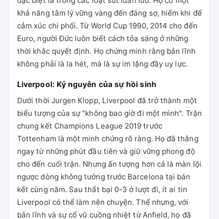
đặc biệt là trong các loạt sút luân lưu. Họ có một
khả năng tâm lý vững vàng đến đáng sợ, hiếm khi để
cảm xúc chi phối. Từ World Cup 1990, 2014 cho đến
Euro, người Đức luôn biết cách tỏa sáng ở những
thời khắc quyết định. Họ chứng minh rằng bản lĩnh
không phải là la hét, mà là sự im lặng đầy uy lực.
Liverpool: Kỷ nguyên của sự hồi sinh
Dưới thời Jurgen Klopp, Liverpool đã trở thành một
biểu tượng của sự "không bao giờ đi một mình". Trận
chung kết Champions League 2019 trước
Tottenham là một minh chứng rõ ràng. Họ đã thắng
ngay từ những phút đầu tiên và giữ vững phong độ
cho đến cuối trận. Nhưng ấn tượng hơn cả là màn lội
ngược dòng không tưởng trước Barcelona tại bán
kết cùng năm. Sau thất bại 0-3 ở lượt đi, ít ai tin
Liverpool có thể làm nên chuyện. Thế nhưng, với
bản lĩnh và sự cổ vũ cuồng nhiệt từ Anfield, họ đã