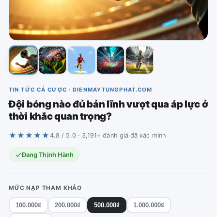
TIN TỨC CÁ CƯỢC · DIENMAYTUNGPHAT.COM
Đội bóng nào đủ bản lĩnh vượt qua áp lực ở
thời khắc quan trọng?
★★★★★
4.8 / 5.0 · 3,191+ đánh giá đã xác minh
Đang Thịnh Hành
MỨC NẠP THAM KHẢO
100.000₫
200.000₫
500.000₫
1.000.000₫