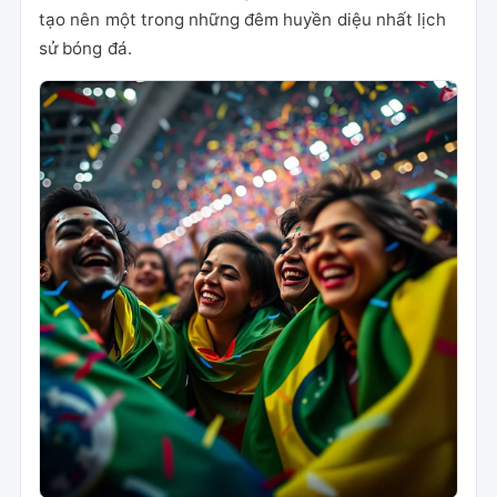
tạo nên một trong những đêm huyền diệu nhất lịch
sử bóng đá.