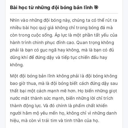
Bài học từ những đội bóng bản lĩnh 🎯
Nhìn vào những đội bóng này, chúng ta có thể rút ra
nhiều bài học quý giá không chỉ trong bóng đá mà
còn trong cuộc sống. Áp lực là một phần tất yếu của
hành trình chinh phục đỉnh cao. Quan trọng không
phải là bạn có gục ngã hay không, mà là bạn có đủ
dũng khí để đứng dậy và tiếp tục chiến đấu hay
không.
Một đội bóng bản lĩnh không phải là đội bóng không
bao giờ thua, mà là đội bóng biết cách đứng dậy sau
thất bại một cách mạnh mẽ hơn. Họ biến những giọt
nước mắt thành sức mạnh, biến những lời chỉ trích
thành động lực. Và đó chính là phẩm chất khiến
người hâm mộ yêu mến họ, không chỉ vì những danh
hiệu, mà còn vì trái tim và tinh thần của họ.