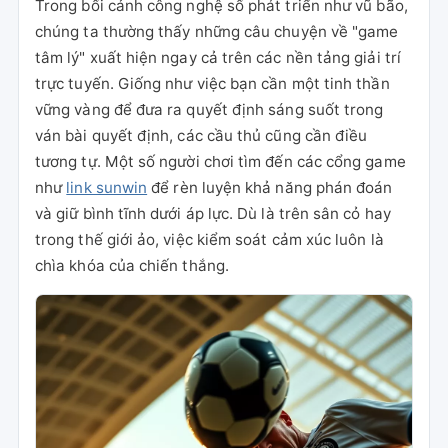
Trong bối cảnh công nghệ số phát triển như vũ bão,
chúng ta thường thấy những câu chuyện về "game
tâm lý" xuất hiện ngay cả trên các nền tảng giải trí
trực tuyến. Giống như việc bạn cần một tinh thần
vững vàng để đưa ra quyết định sáng suốt trong
ván bài quyết định, các cầu thủ cũng cần điều
tương tự. Một số người chơi tìm đến các cổng game
như
link sunwin
để rèn luyện khả năng phán đoán
và giữ bình tĩnh dưới áp lực. Dù là trên sân cỏ hay
trong thế giới ảo, việc kiểm soát cảm xúc luôn là
chìa khóa của chiến thắng.