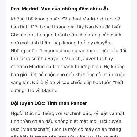
Real Madrid: Vua của những đêm châu Âu
Không thể không nhắc đến Real Madrid khi nói về
bản lĩnh. Đội bóng Hoàng gia Tây Ban Nha đã biến
Champions League thành sân chơi riêng của mình
nhờ một tinh thần thép không thể lay chuyển.
Những cuộc lội ngược dòng ngoạn mục trước các đối
thủ sừng sỏ như Bayern Munich, Juventus hay
Atletico Madrid đã trở thành thương hiệu. Họ không
bao giờ biết bỏ cuộc cho đến khi tiếng còi mãn cuộc
vang lên. Đó là lý do vì sao chiếc cúp bạc luôn "biết
đường" trở về Madrid.
Đội tuyển Đức: Tinh thần Panzer
Người Đức nổi tiếng với sự chính xác, kỷ luật và một
tinh thần chiến đấu không biết mệt mỏi. Đội tuyển
Đức (Mannschaft) luôn là một cỗ máy chiến thắng,