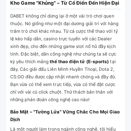
Kho Game "Khủng" – Từ Cổ Điển Đến Hiện Đại
DABET không chỉ dừng lại ở một vài trò chơi quen
thuộc. Nó giống như một đại dương giải trí với hàng
trăm trò chơi khác nhau. Từ cá cược thể thao với tỷ
lệ kèo hấp dẫn, casino trực tuyến với các Dealer
xinh đẹp, cho đến những game slot nổ hũ đầy kịch
tính. Đặc biệt, dân công nghệ như chúng ta sẽ cực
kỳ yêu thích mảng
thể thao điện tử (E-sports)
tại
đây. Các giải đấu Liên Minh Huyền Thoại, Dota 2,
CS:GO đều được cập nhật nhanh chóng và đầy đủ.
Bạn vừa có thể xem trực tiếp, vừa có thể đặt cược
chỉ với vài cú click chuột. Thử thách bản thân với
những phán đoán công nghệ cao nào!
Bảo Mật – "Tường Lửa" Vững Chắc Cho Mọi Giao
Dịch
Là một người làm trong ngành công nghệ, tôi hiểu