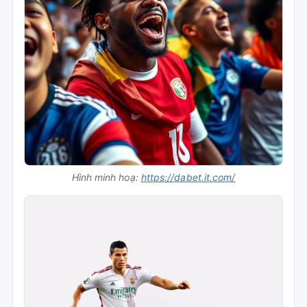
Hình minh hoạ:
https://dabet.it.com/