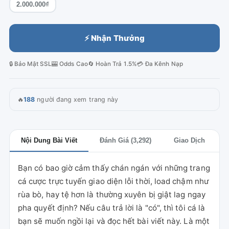
2.000.000₫
⚡ Nhận Thưởng
🔒 Bảo Mật SSL
🎰 Odds Cao
🔄 Hoàn Trả 1.5%
💳 Đa Kênh Nạp
🔥
188
người đang xem trang này
Nội Dung Bài Viết
Đánh Giá (3,292)
Giao Dịch
Bạn có bao giờ cảm thấy chán ngán với những trang
cá cược trực tuyến giao diện lỗi thời, load chậm như
rùa bò, hay tệ hơn là thường xuyên bị giật lag ngay
pha quyết định? Nếu câu trả lời là "có", thì tôi cá là
bạn sẽ muốn ngồi lại và đọc hết bài viết này. Là một