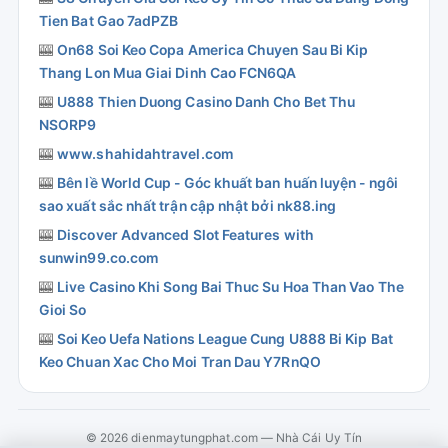
Tien Bat Gao 7adPZB
🎰
On68 Soi Keo Copa America Chuyen Sau Bi Kip
Thang Lon Mua Giai Dinh Cao FCN6QA
🎰
U888 Thien Duong Casino Danh Cho Bet Thu
NSORP9
🎰
www.shahidahtravel.com
🎰
Bên lề World Cup - Góc khuất ban huấn luyện - ngôi
sao xuất sắc nhất trận cập nhật bởi nk88.ing
🎰
Discover Advanced Slot Features with
sunwin99.co.com
🎰
Live Casino Khi Song Bai Thuc Su Hoa Than Vao The
Gioi So
🎰
Soi Keo Uefa Nations League Cung U888 Bi Kip Bat
Keo Chuan Xac Cho Moi Tran Dau Y7RnQO
© 2026 dienmaytungphat.com — Nhà Cái Uy Tín