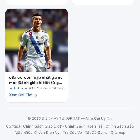
o8a.co.com cập nhật game
mới: Đánh giá chi tiết từ góc
nhìn kiểm soát rủi ro
★★★★★
4.8 · 2955+ lượt xem
Xem Chi Tiết →
© 2026 DIENMAYTUNGPHAT — Nhà Cái Uy Tín
Contact
·
Chính Sách Giao Dịch
·
Chính Sách Hoàn Trả
·
Chính Sách Bảo
Mật
·
Điều Khoản Dịch Vụ
·
Tra Cứu Vé
·
Tất Cả Game
·
Sitemap