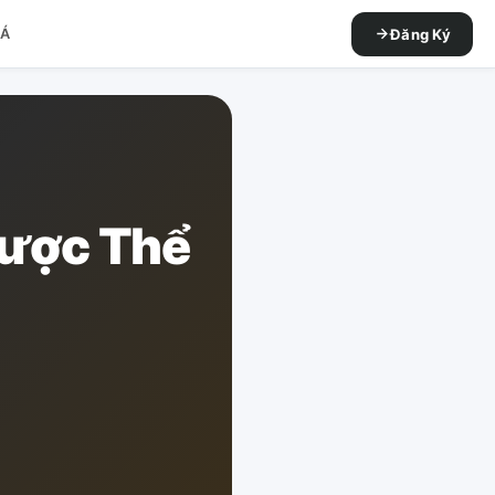
Đăng Ký
CÁ
ược Thể