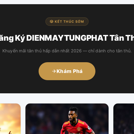
🎲 KẾT THÚC SỚM
ăng Ký DIENMAYTUNGPHAT Tân T
Khuyến mãi tân thủ hấp dẫn nhất 2026 — chỉ dành cho tân thủ.
Khám Phá