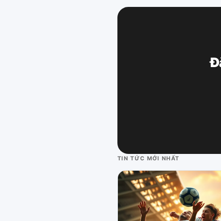
Đ
TIN TỨC MỚI NHẤT