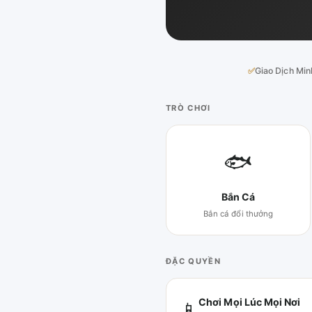
✅
Giao Dịch Min
TRÒ CHƠI
🐟
Bắn Cá
Bắn cá đổi thưởng
ĐẶC QUYỀN
Chơi Mọi Lúc Mọi Nơi
📱