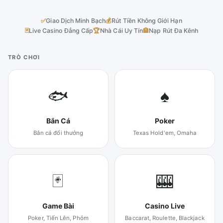
✅
Giao Dịch Minh Bạch
💰
Rút Tiền Không Giới Hạn
🃏
Live Casino Đẳng Cấp
🏆
Nhà Cái Uy Tín
🏦
Nạp Rút Đa Kênh
TRÒ CHƠI
🐟
♠
Bắn Cá
Poker
Bắn cá đổi thưởng
Texas Hold'em, Omaha
🃏
🎰
Game Bài
Casino Live
Poker, Tiến Lên, Phỏm
Baccarat, Roulette, Blackjack