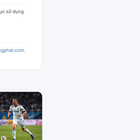
tục sử dụng
ngphat.com
.