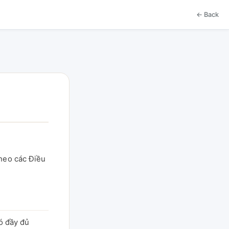
← Back
heo các Điều
ó đầy đủ