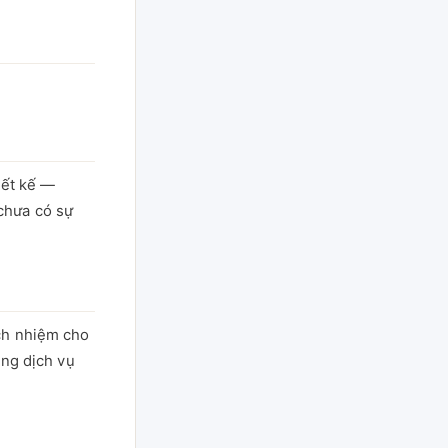
iết kế —
chưa có sự
ch nhiệm cho
ụng dịch vụ