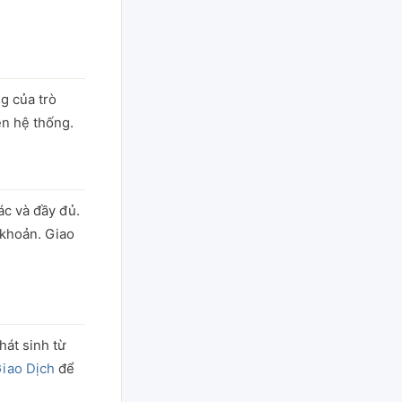
g của trò
ên hệ thống.
ác và đầy đủ.
 khoản. Giao
hát sinh từ
iao Dịch
để