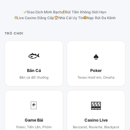
✅
Giao Dịch Minh Bạch
💰
Rút Tiền Không Giới Hạn
🃏
Live Casino Đẳng Cấp
🏆
Nhà Cái Uy Tín
🏦
Nạp Rút Đa Kênh
TRÒ CHƠI
🐟
♠
Bắn Cá
Poker
Bắn cá đổi thưởng
Texas Hold'em, Omaha
🃏
🎰
Game Bài
Casino Live
Poker, Tiến Lên, Phỏm
Baccarat, Roulette, Blackjack