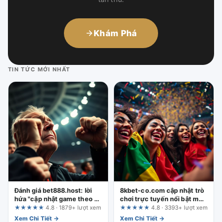
Khám Phá
TIN TỨC MỚI NHẤT
Đánh giá bet888.host: lời
8kbet-co.com cập nhật trò
hứa "cập nhật game theo xu
chơi trực tuyến nổi bật mỗi
hướng giải trí hiện đại" có
tuần: Đánh giá độc lập theo
★★★★★
4.8 · 1879+ lượt xem
★★★★★
4.8 · 3393+ lượt xem
đủ sức thuyết phục?
trải nghiệm thực tế
Xem Chi Tiết →
Xem Chi Tiết →