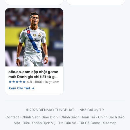
o8a.co.com cập nhật game
mới: Đánh giá chi tiết từ góc
nhìn kiểm soát rủi ro
★★★★★
4.8 · 1906+ lượt xem
Xem Chi Tiết →
© 2026 DIENMAYTUNGPHAT — Nhà Cái Uy Tín
Contact
·
Chính Sách Giao Dịch
·
Chính Sách Hoàn Trả
·
Chính Sách Bảo
Mật
·
Điều Khoản Dịch Vụ
·
Tra Cứu Vé
·
Tất Cả Game
·
Sitemap