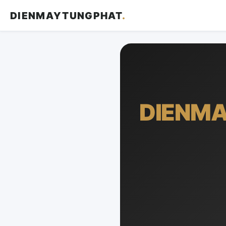
DIENMAYTUNGPHAT
.
DIENM