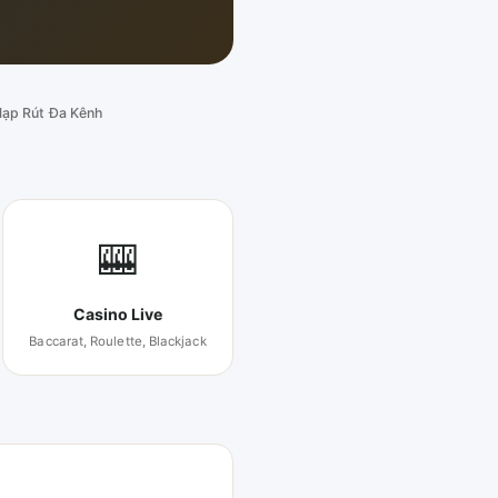
ạp Rút Đa Kênh
🎰
Casino Live
Baccarat, Roulette, Blackjack