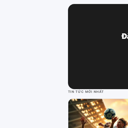
Đ
TIN TỨC MỚI NHẤT