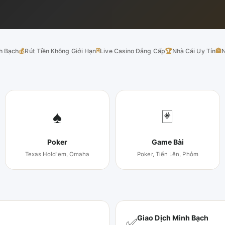
h Bạch
💰
Rút Tiền Không Giới Hạn
🃏
Live Casino Đẳng Cấp
🏆
Nhà Cái Uy Tín
🏦
N
♠
🃏
Poker
Game Bài
Texas Hold'em, Omaha
Poker, Tiến Lên, Phỏm
Giao Dịch Minh Bạch
✅