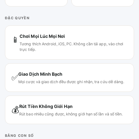
ĐẶC QUYỀN
Chơi Mọi Lúc Mọi Nơi
📱
Tương thích Android, iOS, PC. Không cần tải app, vào chơi
trực tiếp.
Giao Dịch Minh Bạch
✅
Mọi cược và giao dịch đều được ghi nhận, tra cứu dễ dàng.
Rút Tiền Không Giới Hạn
💰
Rút bao nhiêu cũng được, không giới hạn số lần và số tiền.
BẰNG CON SỐ