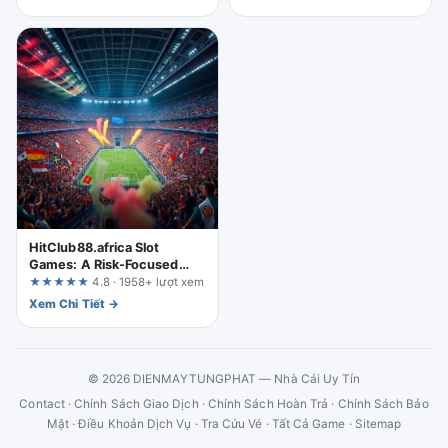
Checklist
HitClub88.africa Slot
Games: A Risk-Focused
Review of Themes,
★★★★★
4.8 · 1958+ lượt xem
Features, and Formats
Xem Chi Tiết →
© 2026 DIENMAYTUNGPHAT — Nhà Cái Uy Tín
Contact
·
Chính Sách Giao Dịch
·
Chính Sách Hoàn Trả
·
Chính Sách Bảo
Mật
·
Điều Khoản Dịch Vụ
·
Tra Cứu Vé
·
Tất Cả Game
·
Sitemap