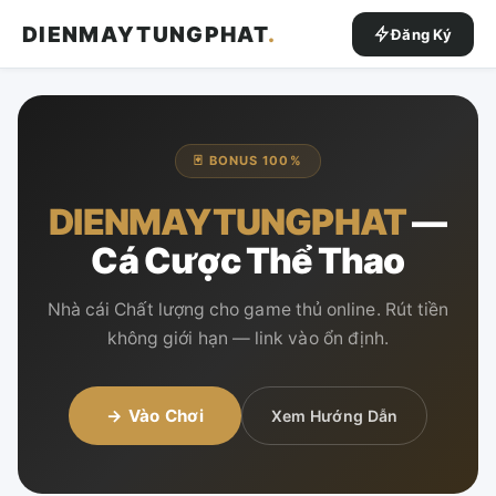
DIENMAYTUNGPHAT
.
Đăng Ký
🃏 BONUS 100%
DIENMAYTUNGPHAT
—
Cá Cược Thể Thao
Nhà cái Chất lượng cho game thủ online. Rút tiền
không giới hạn — link vào ổn định.
→ Vào Chơi
Xem Hướng Dẫn