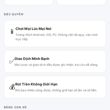
ĐẶC QUYỀN
Chơi Mọi Lúc Mọi Nơi
📱
Tương thích Android, iOS, PC. Không cần tải app, vào chơi
trực tiếp.
Giao Dịch Minh Bạch
✅
Mọi cược và giao dịch đều được ghi nhận, tra cứu dễ dàng.
Rút Tiền Không Giới Hạn
💰
Rút bao nhiêu cũng được, không giới hạn số lần và số tiền.
BẰNG CON SỐ