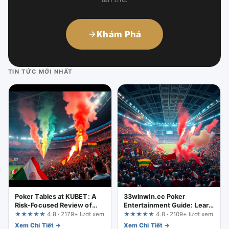
Khám Phá
TIN TỨC MỚI NHẤT
Poker Tables at KUBET: A
33winwin.cc Poker
Risk-Focused Review of
Entertainment Guide: Learn
Formats, Gameplay Styles,
the Rules, Walk Through a
★★★★★
4.8 · 2179+ lượt xem
★★★★★
4.8 · 2109+ lượt xem
and Player Fit
Real Hand, and Use a
Xem Chi Tiết →
Xem Chi Tiết →