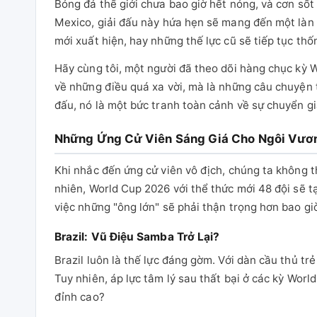
Bóng đá thế giới chưa bao giờ hết nóng, và cơn sốt
Mexico, giải đấu này hứa hẹn sẽ mang đến một làn g
mới xuất hiện, hay những thế lực cũ sẽ tiếp tục thốn
Hãy cùng tôi, một người đã theo dõi hàng chục kỳ W
về những điều quá xa vời, mà là những câu chuyện t
đấu, nó là một bức tranh toàn cảnh về sự chuyển gi
Những Ứng Cử Viên Sáng Giá Cho Ngôi Vươ
Khi nhắc đến ứng cử viên vô địch, chúng ta không t
nhiên, World Cup 2026 với thể thức mới 48 đội sẽ t
việc những "ông lớn" sẽ phải thận trọng hơn bao giờ
Brazil: Vũ Điệu Samba Trở Lại?
Brazil luôn là thế lực đáng gờm. Với dàn cầu thủ tr
Tuy nhiên, áp lực tâm lý sau thất bại ở các kỳ Wor
đỉnh cao?