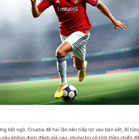
g bất ngờ. Croatia đã hai lần liên tiếp lọt vào bán kết, Bỉ 
 này không được đánh giá cao, nhưng họ có tinh thần chiến đấ