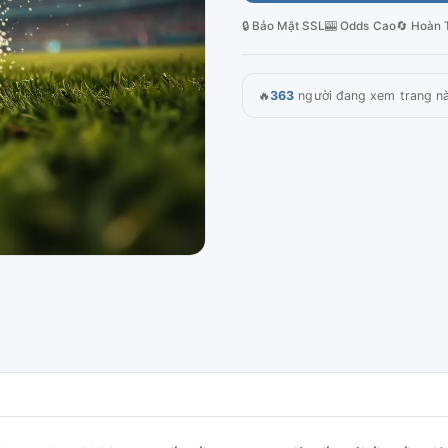
🔒 Bảo Mật SSL
🎰 Odds Cao
🔄 Hoàn 
🔥
363
người đang xem trang n