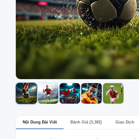
Nội Dung Bài Viết
Đánh Giá (3,382)
Giao Dịch