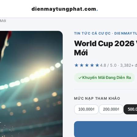
dienmaytungphat.com
.
 Mới
TIN TỨC CÁ CƯỢC · DIENMAY
World Cup 2026 
Mới
★★★★★
4.8 / 5.0 · 3,382+ 
Khuyến Mãi Đang Diễn Ra
MỨC NẠP THAM KHẢO
100.000₫
200.000₫
500.