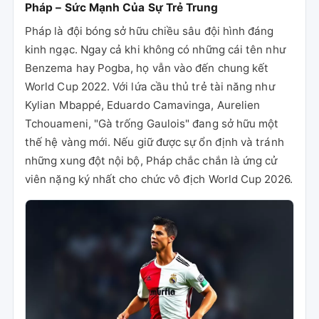
Pháp – Sức Mạnh Của Sự Trẻ Trung
Pháp là đội bóng sở hữu chiều sâu đội hình đáng
kinh ngạc. Ngay cả khi không có những cái tên như
Benzema hay Pogba, họ vẫn vào đến chung kết
World Cup 2022. Với lứa cầu thủ trẻ tài năng như
Kylian Mbappé, Eduardo Camavinga, Aurelien
Tchouameni, "Gà trống Gaulois" đang sở hữu một
thế hệ vàng mới. Nếu giữ được sự ổn định và tránh
những xung đột nội bộ, Pháp chắc chắn là ứng cử
viên nặng ký nhất cho chức vô địch World Cup 2026.