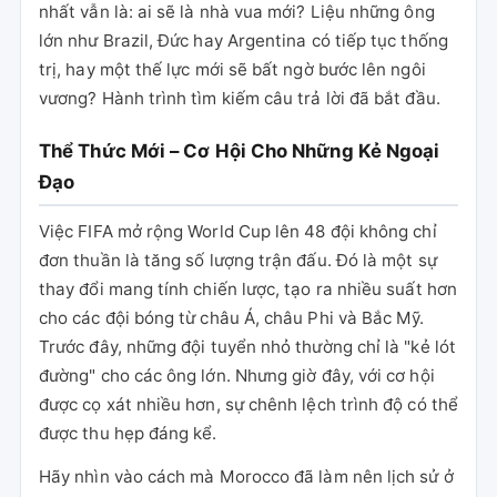
nhất vẫn là: ai sẽ là nhà vua mới? Liệu những ông
lớn như Brazil, Đức hay Argentina có tiếp tục thống
trị, hay một thế lực mới sẽ bất ngờ bước lên ngôi
vương? Hành trình tìm kiếm câu trả lời đã bắt đầu.
Thể Thức Mới – Cơ Hội Cho Những Kẻ Ngoại
Đạo
Việc FIFA mở rộng World Cup lên 48 đội không chỉ
đơn thuần là tăng số lượng trận đấu. Đó là một sự
thay đổi mang tính chiến lược, tạo ra nhiều suất hơn
cho các đội bóng từ châu Á, châu Phi và Bắc Mỹ.
Trước đây, những đội tuyển nhỏ thường chỉ là "kẻ lót
đường" cho các ông lớn. Nhưng giờ đây, với cơ hội
được cọ xát nhiều hơn, sự chênh lệch trình độ có thể
được thu hẹp đáng kể.
Hãy nhìn vào cách mà Morocco đã làm nên lịch sử ở