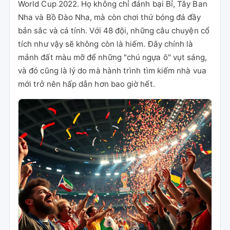
World Cup 2022. Họ không chỉ đánh bại Bỉ, Tây Ban
Nha và Bồ Đào Nha, mà còn chơi thứ bóng đá đầy
bản sắc và cá tính. Với 48 đội, những câu chuyện cổ
tích như vậy sẽ không còn là hiếm. Đây chính là
mảnh đất màu mỡ để những "chú ngựa ô" vụt sáng,
và đó cũng là lý do mà hành trình tìm kiếm nhà vua
mới trở nên hấp dẫn hơn bao giờ hết.