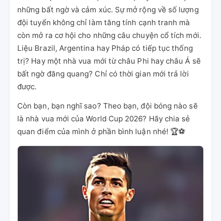
những bất ngờ và cảm xúc. Sự mở rộng về số lượng
đội tuyển không chỉ làm tăng tính cạnh tranh mà
còn mở ra cơ hội cho những câu chuyện cổ tích mới.
Liệu Brazil, Argentina hay Pháp có tiếp tục thống
trị? Hay một nhà vua mới từ châu Phi hay châu Á sẽ
bất ngờ đăng quang? Chỉ có thời gian mới trả lời
được.
Còn bạn, bạn nghĩ sao? Theo bạn, đội bóng nào sẽ
là nhà vua mới của World Cup 2026? Hãy chia sẻ
quan điểm của mình ở phần bình luận nhé! 🏆⚽