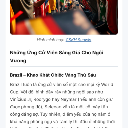
Hình minh hoạ:
CSKH Sunwin
Những Ứng Cử Viên Sáng Giá Cho Ngôi
Vương
Brazil – Khao Khát Chiếc Vàng Thứ Sáu
Brazil luôn là ứng cử viên số một cho mọi kỳ World
Cup. Với đội hình đầy rẫy những ngôi sao như
Vinícius Jr, Rodrygo hay Neymar (nếu anh còn giữ
được phong độ), Selecao vẫn là một cỗ máy tấn
công đáng sợ. Tuy nhiên, điểm yếu của họ nằm ở
khả năng phòng ngự và tâm lý thi đấu ở những thời