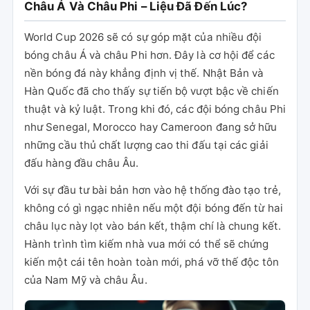
Châu Á Và Châu Phi – Liệu Đã Đến Lúc?
World Cup 2026 sẽ có sự góp mặt của nhiều đội
bóng châu Á và châu Phi hơn. Đây là cơ hội để các
nền bóng đá này khẳng định vị thế. Nhật Bản và
Hàn Quốc đã cho thấy sự tiến bộ vượt bậc về chiến
thuật và kỷ luật. Trong khi đó, các đội bóng châu Phi
như Senegal, Morocco hay Cameroon đang sở hữu
những cầu thủ chất lượng cao thi đấu tại các giải
đấu hàng đầu châu Âu.
Với sự đầu tư bài bản hơn vào hệ thống đào tạo trẻ,
không có gì ngạc nhiên nếu một đội bóng đến từ hai
châu lục này lọt vào bán kết, thậm chí là chung kết.
Hành trình tìm kiếm nhà vua mới có thể sẽ chứng
kiến một cái tên hoàn toàn mới, phá vỡ thế độc tôn
của Nam Mỹ và châu Âu.