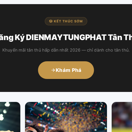
🎲 KẾT THÚC SỚM
ăng Ký DIENMAYTUNGPHAT Tân T
Khuyến mãi tân thủ hấp dẫn nhất 2026 — chỉ dành cho tân thủ.
Khám Phá