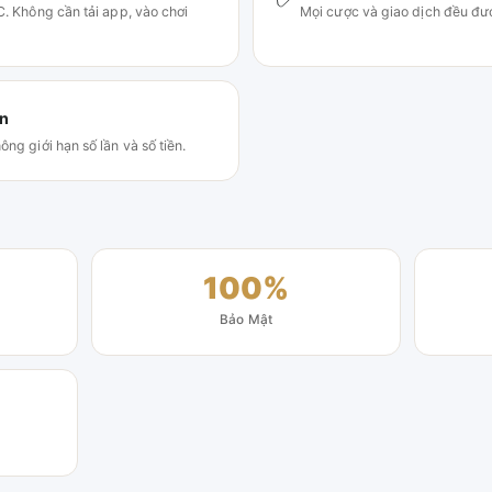
C. Không cần tải app, vào chơi
Mọi cược và giao dịch đều đượ
ạn
ng giới hạn số lần và số tiền.
100%
Bảo Mật