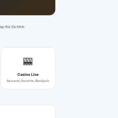
ạp Rút Đa Kênh
🎰
Casino Live
Baccarat, Roulette, Blackjack