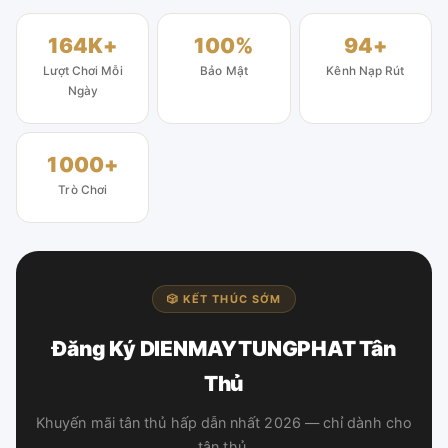
164K+
100%
94+
Lượt Chơi Mỗi
Bảo Mật
Kênh Nạp Rút
Ngày
1000+
Trò Chơi
🎲 KẾT THÚC SỚM
Đăng Ký DIENMAYTUNGPHAT Tân
Thủ
Khuyến mãi tân thủ hấp dẫn nhất 2026 — chỉ dành cho
tân thủ.