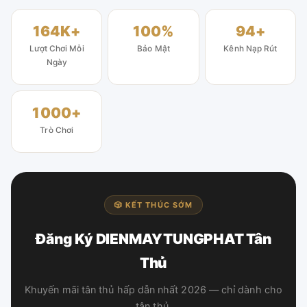
164K+
100%
94+
Lượt Chơi Mỗi
Bảo Mật
Kênh Nạp Rút
Ngày
1000+
Trò Chơi
🎲 KẾT THÚC SỚM
Đăng Ký DIENMAYTUNGPHAT Tân
Thủ
Khuyến mãi tân thủ hấp dẫn nhất 2026 — chỉ dành cho
tân thủ.