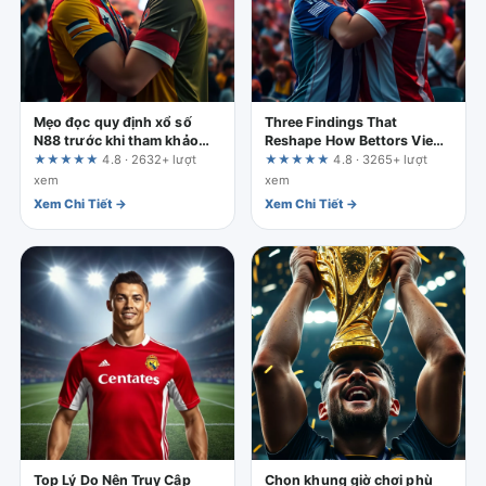
Mẹo đọc quy định xổ số
Three Findings That
N88 trước khi tham khảo
Reshape How Bettors View
kết quả
Cricket Betting Markets
★★★★★
4.8 · 2632+ lượt
★★★★★
4.8 · 3265+ lượt
xem
xem
Xem Chi Tiết →
Xem Chi Tiết →
Top Lý Do Nên Truy Cập
Chọn khung giờ chơi phù