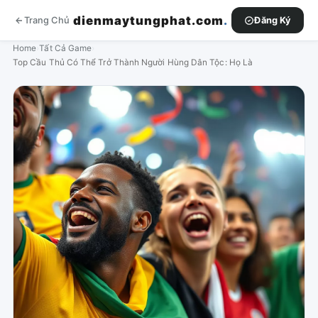
dienmaytungphat.com
.
Trang Chủ
Đăng Ký
Home
›
Tất Cả Game
›
Top Cầu Thủ Có Thể Trở Thành Người Hùng Dân Tộc: Họ Là