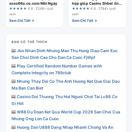
xoso66a.co.com Mỗi Ngày
hợp giúp Casino Shbet ổn
định hơn
★★★★★
4.8 · 2248+ lượt
★★★★★
4.8 · 2784+ lượt
xem
xem
Xem Chi Tiết →
Xem Chi Tiết →
BẠN CÓ THỂ THÍCH
🎰
Jbo Nhan Dinh Nhung Man Thu Hung Giau Cam Xuc
San Choi Dinh Cao Cho Dan Ca Cuoc Fj9lpf
🎰
Play Certified Random Number Games with
Complete Integrity on 789club
🎰
Nhung Thay Doi Co The Anh Huong Ket Qua Giai Dau
Ma Ban Can Biet
🎰
Casino Doi Thuong Thu Hut Nguoi Choi Tai Lc88 Co
Gi Hot
🎰
W88 Du Doan Ket Qua World Cup 2026 San Choi Cua
Nhung Ong Lon Ca Cuoc
🎰
Huong Dan U888 Dang Nhap Nhanh Chong Va An