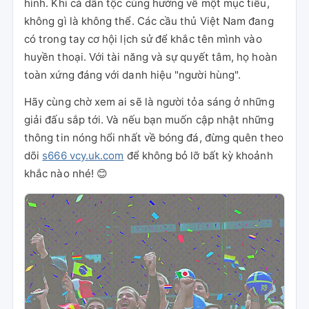
hình. Khi cả dân tộc cùng hướng về một mục tiêu,
không gì là không thể. Các cầu thủ Việt Nam đang
có trong tay cơ hội lịch sử để khắc tên mình vào
huyền thoại. Với tài năng và sự quyết tâm, họ hoàn
toàn xứng đáng với danh hiệu "người hùng".
Hãy cùng chờ xem ai sẽ là người tỏa sáng ở những
giải đấu sắp tới. Và nếu bạn muốn cập nhật những
thông tin nóng hổi nhất về bóng đá, đừng quên theo
dõi
s666 vcy.uk.com
để không bỏ lỡ bất kỳ khoảnh
khắc nào nhé! 😊