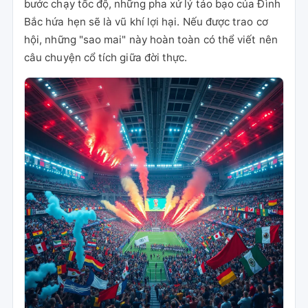
bước chạy tốc độ, những pha xử lý táo bạo của Đình
Bắc hứa hẹn sẽ là vũ khí lợi hại. Nếu được trao cơ
hội, những "sao mai" này hoàn toàn có thể viết nên
câu chuyện cổ tích giữa đời thực.