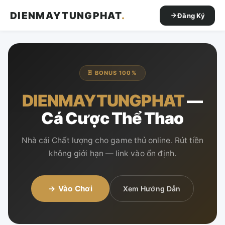
DIENMAYTUNGPHAT
.
Đăng Ký
🃏 BONUS 100%
DIENMAYTUNGPHAT
—
Cá Cược Thể Thao
Nhà cái Chất lượng cho game thủ online. Rút tiền
không giới hạn — link vào ổn định.
→ Vào Chơi
Xem Hướng Dẫn