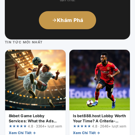
Khám Phá
TIN TỨC MỚI NHẤT
8kbet Game Lobby
Is bet888.host Lobby Worth
Services: What the Ads
Your Time? A Criteria-
Promise vs. What You
Based Review
★★★★★
4.8 · 3364+ lượt xem
★★★★★
4.8 · 2646+ lượt xem
Should Actually Verify
Xem Chi Tiết →
Xem Chi Tiết →