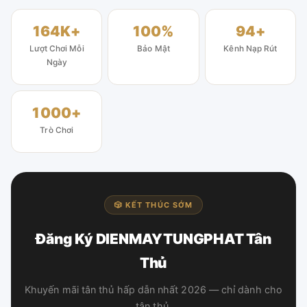
164K+
100%
94+
Lượt Chơi Mỗi
Bảo Mật
Kênh Nạp Rút
Ngày
1000+
Trò Chơi
🎲 KẾT THÚC SỚM
Đăng Ký DIENMAYTUNGPHAT Tân
Thủ
Khuyến mãi tân thủ hấp dẫn nhất 2026 — chỉ dành cho
tân thủ.