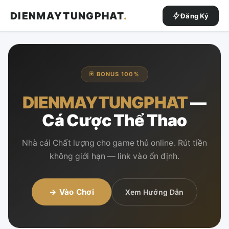
DIENMAYTUNGPHAT
.
Đăng Ký
🃏 BONUS 100%
DIENMAYTUNGPHAT
—
Cá Cược Thể Thao
Nhà cái Chất lượng cho game thủ online. Rút tiền
không giới hạn — link vào ổn định.
→ Vào Chơi
Xem Hướng Dẫn