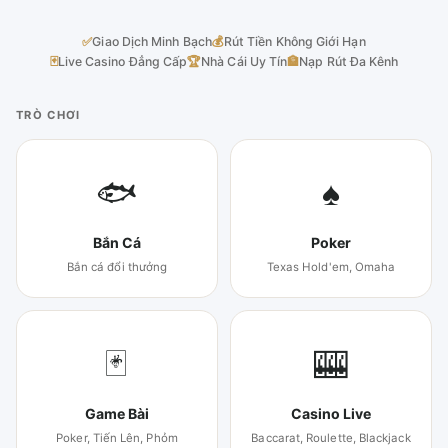
✅
Giao Dịch Minh Bạch
💰
Rút Tiền Không Giới Hạn
🃏
Live Casino Đẳng Cấp
🏆
Nhà Cái Uy Tín
🏦
Nạp Rút Đa Kênh
TRÒ CHƠI
🐟
♠
Bắn Cá
Poker
Bắn cá đổi thưởng
Texas Hold'em, Omaha
🃏
🎰
Game Bài
Casino Live
Poker, Tiến Lên, Phỏm
Baccarat, Roulette, Blackjack