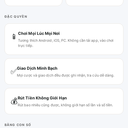
ĐẶC QUYỀN
Chơi Mọi Lúc Mọi Nơi
📱
Tương thích Android, iOS, PC. Không cần tải app, vào chơi
trực tiếp.
Giao Dịch Minh Bạch
✅
Mọi cược và giao dịch đều được ghi nhận, tra cứu dễ dàng.
Rút Tiền Không Giới Hạn
💰
Rút bao nhiêu cũng được, không giới hạn số lần và số tiền.
BẰNG CON SỐ