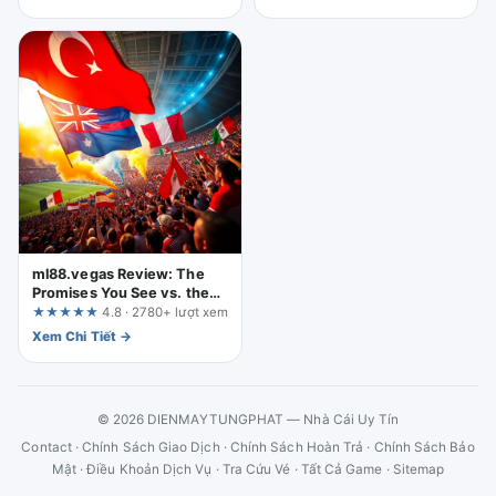
ml88.vegas Review: The
Promises You See vs. the
Details You Must Check
★★★★★
4.8 · 2780+ lượt xem
Xem Chi Tiết →
© 2026 DIENMAYTUNGPHAT — Nhà Cái Uy Tín
Contact
·
Chính Sách Giao Dịch
·
Chính Sách Hoàn Trả
·
Chính Sách Bảo
Mật
·
Điều Khoản Dịch Vụ
·
Tra Cứu Vé
·
Tất Cả Game
·
Sitemap