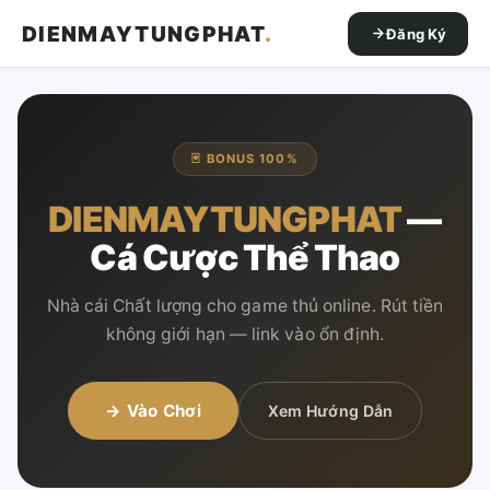
DIENMAYTUNGPHAT
.
Đăng Ký
🃏 BONUS 100%
DIENMAYTUNGPHAT
—
Cá Cược Thể Thao
Nhà cái Chất lượng cho game thủ online. Rút tiền
không giới hạn — link vào ổn định.
→ Vào Chơi
Xem Hướng Dẫn