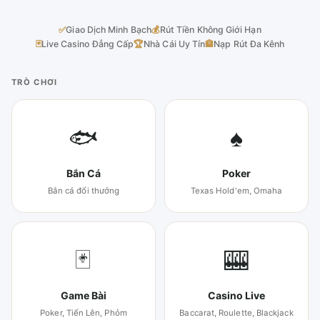
✅
Giao Dịch Minh Bạch
💰
Rút Tiền Không Giới Hạn
🃏
Live Casino Đẳng Cấp
🏆
Nhà Cái Uy Tín
🏦
Nạp Rút Đa Kênh
TRÒ CHƠI
🐟
♠
Bắn Cá
Poker
Bắn cá đổi thưởng
Texas Hold'em, Omaha
🃏
🎰
Game Bài
Casino Live
Poker, Tiến Lên, Phỏm
Baccarat, Roulette, Blackjack