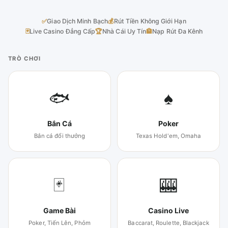
✅
Giao Dịch Minh Bạch
💰
Rút Tiền Không Giới Hạn
🃏
Live Casino Đẳng Cấp
🏆
Nhà Cái Uy Tín
🏦
Nạp Rút Đa Kênh
TRÒ CHƠI
🐟
♠
Bắn Cá
Poker
Bắn cá đổi thưởng
Texas Hold'em, Omaha
🃏
🎰
Game Bài
Casino Live
Poker, Tiến Lên, Phỏm
Baccarat, Roulette, Blackjack