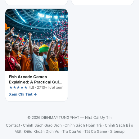
Fish Arcade Games
Explained: A Practical Guide
from First Shot to
★★★★★
4.8 · 2710+ lượt xem
Advanced Play
Xem Chi Tiết →
© 2026 DIENMAYTUNGPHAT — Nhà Cái Uy Tín
Contact
·
Chính Sách Giao Dịch
·
Chính Sách Hoàn Trả
·
Chính Sách Bảo
Mật
·
Điều Khoản Dịch Vụ
·
Tra Cứu Vé
·
Tất Cả Game
·
Sitemap