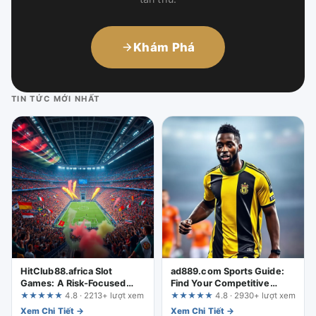
Khám Phá
TIN TỨC MỚI NHẤT
HitClub88.africa Slot
ad889.com Sports Guide:
Games: A Risk-Focused
Find Your Competitive
Review of Themes,
Format Without the
★★★★★
4.8 · 2213+ lượt xem
★★★★★
4.8 · 2930+ lượt xem
Features, and Formats
Guesswork
Xem Chi Tiết →
Xem Chi Tiết →