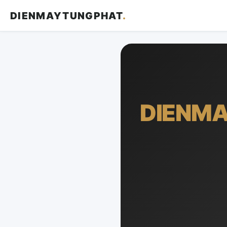
DIENMAYTUNGPHAT
.
DIENM