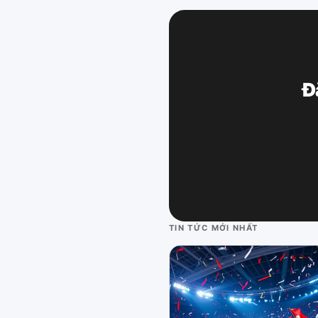
Đ
TIN TỨC MỚI NHẤT