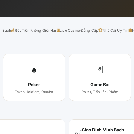
h Bạch
💰
Rút Tiền Không Giới Hạn
🃏
Live Casino Đẳng Cấp
🏆
Nhà Cái Uy Tín
🏦
N
♠
🃏
Poker
Game Bài
Texas Hold'em, Omaha
Poker, Tiến Lên, Phỏm
Giao Dịch Minh Bạch
✅