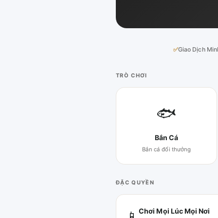
✅
Giao Dịch Min
TRÒ CHƠI
🐟
Bắn Cá
Bắn cá đổi thưởng
ĐẶC QUYỀN
Chơi Mọi Lúc Mọi Nơi
📱