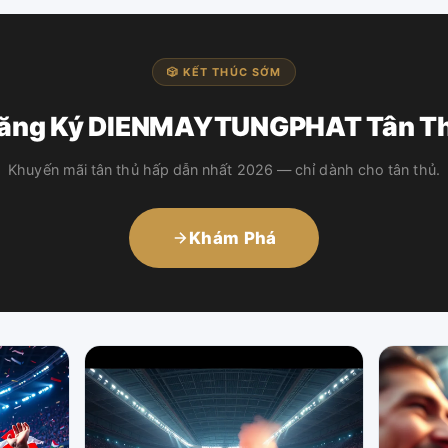
🎲 KẾT THÚC SỚM
ăng Ký DIENMAYTUNGPHAT Tân T
Khuyến mãi tân thủ hấp dẫn nhất 2026 — chỉ dành cho tân thủ.
Khám Phá