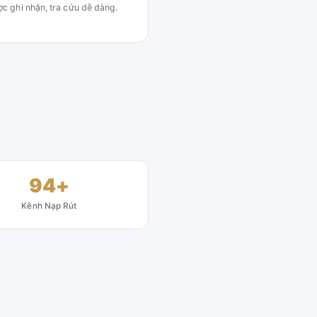
c ghi nhận, tra cứu dễ dàng.
94+
Kênh Nạp Rút