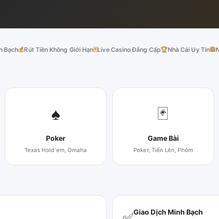
h Bạch
💰
Rút Tiền Không Giới Hạn
🃏
Live Casino Đẳng Cấp
🏆
Nhà Cái Uy Tín
🏦
N
♠
🃏
Poker
Game Bài
Texas Hold'em, Omaha
Poker, Tiến Lên, Phỏm
Giao Dịch Minh Bạch
✅