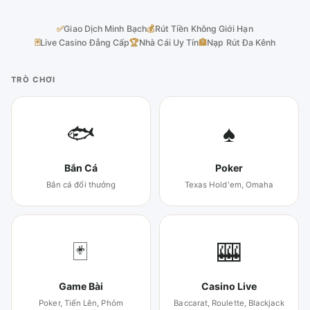
✅
Giao Dịch Minh Bạch
💰
Rút Tiền Không Giới Hạn
🃏
Live Casino Đẳng Cấp
🏆
Nhà Cái Uy Tín
🏦
Nạp Rút Đa Kênh
TRÒ CHƠI
🐟
♠
Bắn Cá
Poker
Bắn cá đổi thưởng
Texas Hold'em, Omaha
🃏
🎰
Game Bài
Casino Live
Poker, Tiến Lên, Phỏm
Baccarat, Roulette, Blackjack