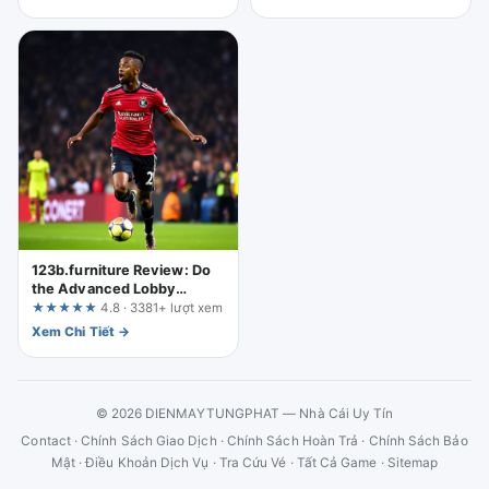
123b.furniture Review: Do
the Advanced Lobby
Features Really Improve the
★★★★★
4.8 · 3381+ lượt xem
Experience?
Xem Chi Tiết →
© 2026 DIENMAYTUNGPHAT — Nhà Cái Uy Tín
Contact
·
Chính Sách Giao Dịch
·
Chính Sách Hoàn Trả
·
Chính Sách Bảo
Mật
·
Điều Khoản Dịch Vụ
·
Tra Cứu Vé
·
Tất Cả Game
·
Sitemap