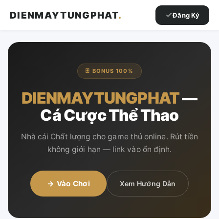
DIENMAYTUNGPHAT
.
Đăng Ký
🃏 BONUS 100%
DIENMAYTUNGPHAT
—
Cá Cược Thể Thao
Nhà cái Chất lượng cho game thủ online. Rút tiền
không giới hạn — link vào ổn định.
→ Vào Chơi
Xem Hướng Dẫn