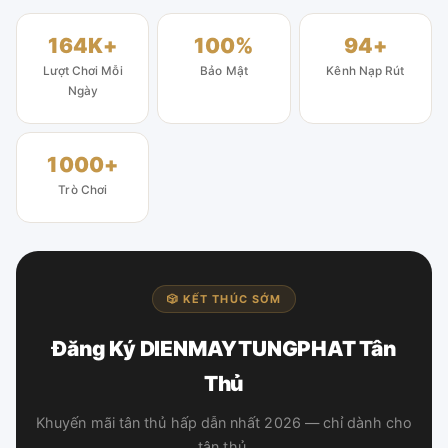
164K+
100%
94+
Lượt Chơi Mỗi
Bảo Mật
Kênh Nạp Rút
Ngày
1000+
Trò Chơi
🎲 KẾT THÚC SỚM
Đăng Ký DIENMAYTUNGPHAT Tân
Thủ
Khuyến mãi tân thủ hấp dẫn nhất 2026 — chỉ dành cho
tân thủ.