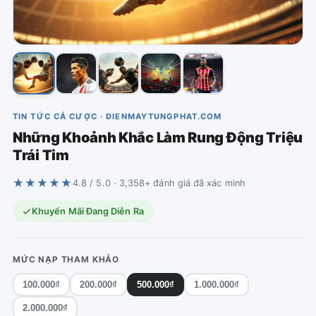
TIN TỨC CÁ CƯỢC · DIENMAYTUNGPHAT.COM
Những Khoảnh Khắc Làm Rung Động Triệu
Trái Tim
★★★★★
4.8 / 5.0 · 3,358+ đánh giá đã xác minh
Khuyến Mãi Đang Diễn Ra
MỨC NẠP THAM KHẢO
100.000₫
200.000₫
500.000₫
1.000.000₫
2.000.000₫