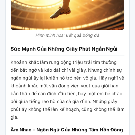
Hình minh hoạ: kết quả bóng đá
Sức Mạnh Của Những Giây Phút Ngắn Ngủi
Khoảnh khắc làm rung động triệu trái tim thường
đến bất ngờ và kéo dài chỉ vài giây. Nhưng chính sự
ngắn ngủi ấy lại khiến nó trở nên vô giá. Hãy nghĩ về
khoảnh khắc một vận động viên vượt qua giới hạn
bản thân để cán đích đầu tiên, hay một em bé chào
đời giữa tiếng reo hò của cả gia đình. Những giây
phút ấy không thể lên kế hoạch, cũng không thể làm
giả.
Âm Nhạc – Ngôn Ngữ Của Những Tâm Hồn Đồng