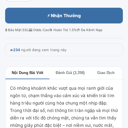
⚡ Nhận Thưởng
🔒 Bảo Mật SSL
🎰 Odds Cao
🔄 Hoàn Trả 1.5%
💳 Đa Kênh Nạp
🔥
234
người đang xem trang này
Nội Dung Bài Viết
Đánh Giá (3,358)
Giao Dịch
Có những khoảnh khắc vượt qua mọi ranh giới của
ngôn từ, chạm thẳng vào cảm xúc và khiến trái tim
hàng triệu người cùng hòa chung một nhịp đập.
Trong thời đại số, nơi thông tin tràn ngập và mọi thứ
diễn ra với tốc độ chóng mặt, chúng ta vẫn tìm thấy
những giây phút đặc biệt – nơi niềm vui, nước mắt,