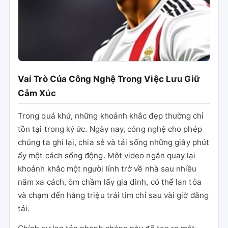
Vai Trò Của Công Nghệ Trong Việc Lưu Giữ
Cảm Xúc
Trong quá khứ, những khoảnh khắc đẹp thường chỉ
tồn tại trong ký ức. Ngày nay, công nghệ cho phép
chúng ta ghi lại, chia sẻ và tái sống những giây phút
ấy một cách sống động. Một video ngắn quay lại
khoảnh khắc một người lính trở về nhà sau nhiều
năm xa cách, ôm chầm lấy gia đình, có thể lan tỏa
và chạm đến hàng triệu trái tim chỉ sau vài giờ đăng
tải.