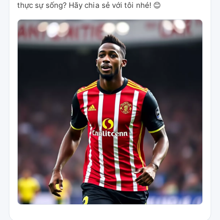
thực sự sống? Hãy chia sẻ với tôi nhé! 😊