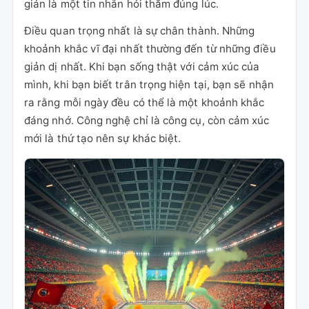
giản là một tin nhắn hỏi thăm đúng lúc.
Điều quan trọng nhất là sự chân thành. Những
khoảnh khắc vĩ đại nhất thường đến từ những điều
giản dị nhất. Khi bạn sống thật với cảm xúc của
mình, khi bạn biết trân trọng hiện tại, bạn sẽ nhận
ra rằng mỗi ngày đều có thể là một khoảnh khắc
đáng nhớ. Công nghệ chỉ là công cụ, còn cảm xúc
mới là thứ tạo nên sự khác biệt.