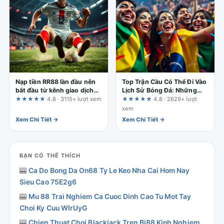
Nạp tiền RR88 lần đầu nên
Top Trận Cầu Có Thể Đi Vào
bắt đầu từ kênh giao dịch
Lịch Sử Bóng Đá: Những
nào?
Khoảnh Khắc Vàng Son
★★★★★
4.8 · 3115+ lượt xem
★★★★★
4.8 · 2629+ lượt
xem
Xem Chi Tiết →
Xem Chi Tiết →
BẠN CÓ THỂ THÍCH
🎰
Ca Do Bong Da On68 Ty Le Keo Nha Cai Hom Nay
Sieu Cao 75E2g6
🎰
Mu 88 Trai Nghiem Ca Cuoc Dinh Cao Tu Mot Tay
Choi Ky Cuu WIrUyG
🎰
Chien Thuat Choi Blackjack Tren Bj88 Kinh Nghiem