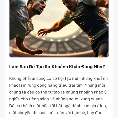
Làm Sao Để Tạo Ra Khoảnh Khắc Đáng Nhớ?
Không phải ai cũng có cơ hội tạo nên những khoảnh
khắc làm rung động hàng triệu trái tim. Nhưng mỗi
chúng ta đều có thể tự tạo ra những khoảnh khắc ý
nghĩa cho riêng mình và những người xung quanh.
Đó có thể là một bữa tối bất ngờ dành cho gia đình,
một chuyến đi chơi cuối tuần với bạn bè, hay đơn