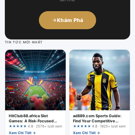
Khám Phá
TIN TỨC MỚI NHẤT
HitClub88.africa Slot
ad889.com Sports Guide:
Games: A Risk-Focused
Find Your Competitive
Review of Themes,
Format Without the
★★★★★
4.8 · 2576+ lượt xem
★★★★★
4.8 · 1925+ lượt xem
Features, and Formats
Guesswork
Xem Chi Tiết →
Xem Chi Tiết →