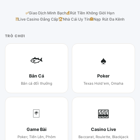
✅
Giao Dịch Minh Bạch
💰
Rút Tiền Không Giới Hạn
🃏
Live Casino Đẳng Cấp
🏆
Nhà Cái Uy Tín
🏦
Nạp Rút Đa Kênh
TRÒ CHƠI
🐟
♠
Bắn Cá
Poker
Bắn cá đổi thưởng
Texas Hold'em, Omaha
🃏
🎰
Game Bài
Casino Live
Poker, Tiến Lên, Phỏm
Baccarat, Roulette, Blackjack