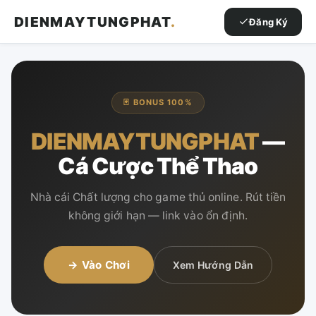
DIENMAYTUNGPHAT
.
Đăng Ký
🃏 BONUS 100%
DIENMAYTUNGPHAT
—
Cá Cược Thể Thao
Nhà cái Chất lượng cho game thủ online. Rút tiền
không giới hạn — link vào ổn định.
→ Vào Chơi
Xem Hướng Dẫn