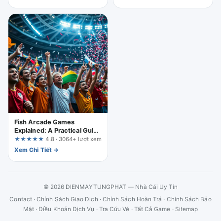
Fish Arcade Games
Explained: A Practical Guide
from First Shot to
★★★★★
4.8 · 3064+ lượt xem
Advanced Play
Xem Chi Tiết →
© 2026 DIENMAYTUNGPHAT — Nhà Cái Uy Tín
Contact
·
Chính Sách Giao Dịch
·
Chính Sách Hoàn Trả
·
Chính Sách Bảo
Mật
·
Điều Khoản Dịch Vụ
·
Tra Cứu Vé
·
Tất Cả Game
·
Sitemap