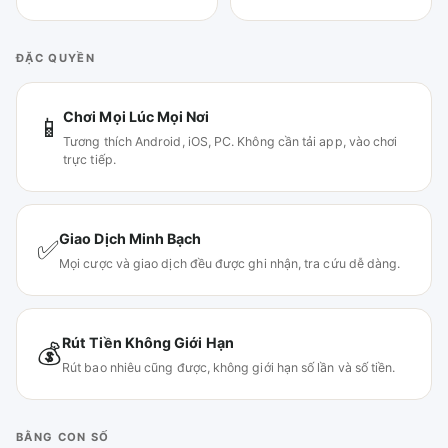
ĐẶC QUYỀN
Chơi Mọi Lúc Mọi Nơi
📱
Tương thích Android, iOS, PC. Không cần tải app, vào chơi
trực tiếp.
Giao Dịch Minh Bạch
✅
Mọi cược và giao dịch đều được ghi nhận, tra cứu dễ dàng.
Rút Tiền Không Giới Hạn
💰
Rút bao nhiêu cũng được, không giới hạn số lần và số tiền.
BẰNG CON SỐ