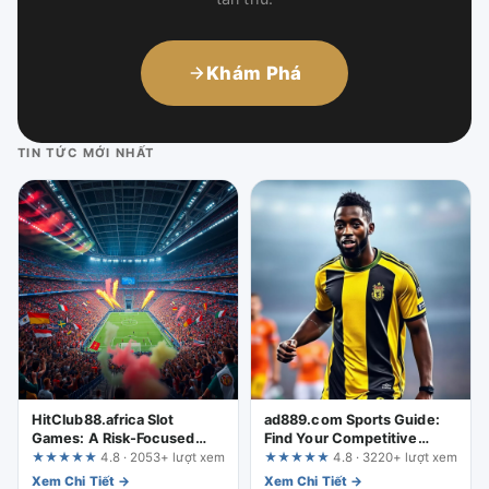
Khám Phá
TIN TỨC MỚI NHẤT
HitClub88.africa Slot
ad889.com Sports Guide:
Games: A Risk-Focused
Find Your Competitive
Review of Themes,
Format Without the
★★★★★
4.8 · 2053+ lượt xem
★★★★★
4.8 · 3220+ lượt xem
Features, and Formats
Guesswork
Xem Chi Tiết →
Xem Chi Tiết →