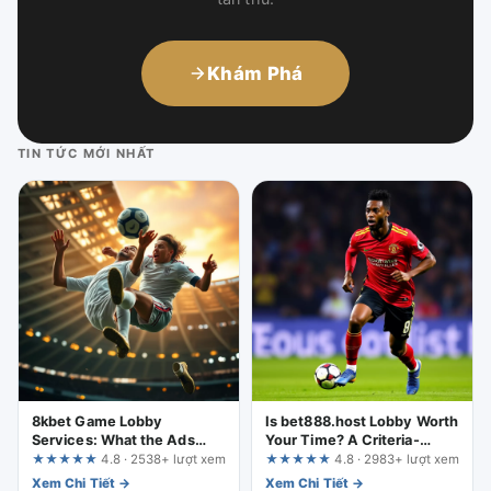
Khám Phá
TIN TỨC MỚI NHẤT
8kbet Game Lobby
Is bet888.host Lobby Worth
Services: What the Ads
Your Time? A Criteria-
Promise vs. What You
Based Review
★★★★★
4.8 · 2538+ lượt xem
★★★★★
4.8 · 2983+ lượt xem
Should Actually Verify
Xem Chi Tiết →
Xem Chi Tiết →