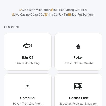
✅
Giao Dịch Minh Bạch
💰
Rút Tiền Không Giới Hạn
🃏
Live Casino Đẳng Cấp
🏆
Nhà Cái Uy Tín
🏦
Nạp Rút Đa Kênh
TRÒ CHƠI
🐟
♠
Bắn Cá
Poker
Bắn cá đổi thưởng
Texas Hold'em, Omaha
🃏
🎰
Game Bài
Casino Live
Poker, Tiến Lên, Phỏm
Baccarat, Roulette, Blackjack