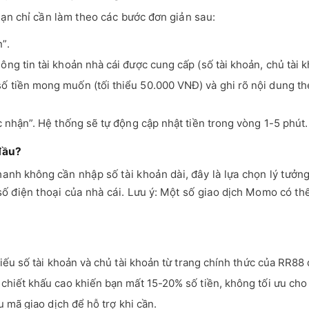
Bạn chỉ cần làm theo các bước đơn giản sau:
”.
g tin tài khoản nhà cái được cung cấp (số tài khoản, chủ tài 
tiền mong muốn (tối thiểu 50.000 VNĐ) và ghi rõ nội dung theo
 nhận”. Hệ thống sẽ tự động cập nhật tiền trong vòng 1-5 phút.
đầu?
h không cần nhập số tài khoản dài, đây là lựa chọn lý tưởng.
 điện thoại của nhà cái. Lưu ý: Một số giao dịch Momo có thể
iếu số tài khoản và chủ tài khoản từ trang chính thức của RR88
chiết khấu cao khiến bạn mất 15-20% số tiền, không tối ưu cho
mã giao dịch để hỗ trợ khi cần.