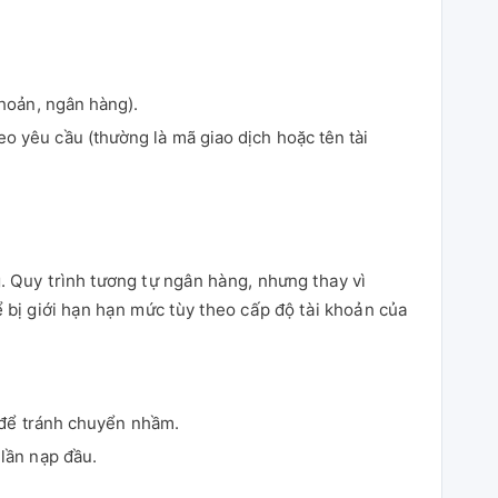
khoản, ngân hàng).
 yêu cầu (thường là mã giao dịch hoặc tên tài
 Quy trình tương tự ngân hàng, nhưng thay vì
 bị giới hạn hạn mức tùy theo cấp độ tài khoản của
 để tránh chuyển nhầm.
 lần nạp đầu.