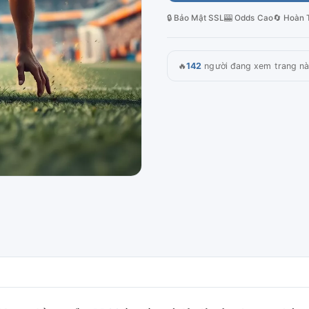
🔒 Bảo Mật SSL
🎰 Odds Cao
🔄 Hoàn 
🔥
142
người đang xem trang n