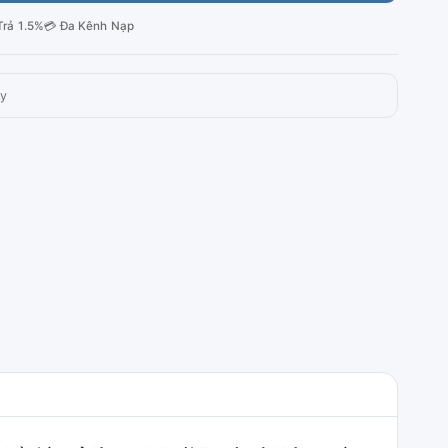
Trả 1.5%
💳 Đa Kênh Nạp
ày