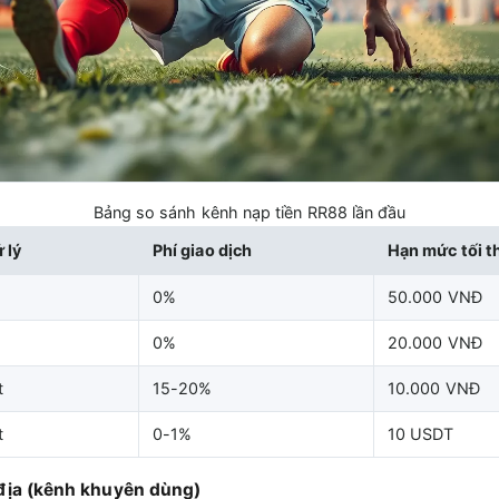
Bảng so sánh kênh nạp tiền RR88 lần đầu
 lý
Phí giao dịch
Hạn mức tối t
0%
50.000 VNĐ
0%
20.000 VNĐ
t
15-20%
10.000 VNĐ
t
0-1%
10 USDT
địa (kênh khuyên dùng)