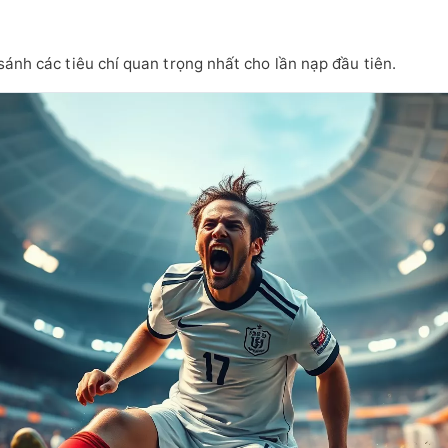
sánh các tiêu chí quan trọng nhất cho lần nạp đầu tiên.