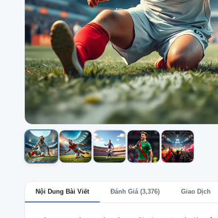
Nội Dung Bài Viết
Đánh Giá (3,376)
Giao Dịch