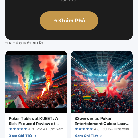
Khám Phá
TIN TỨC MỚI NHẤT
Poker Tables at KUBET: A
33winwin.cc Poker
Risk-Focused Review of
Entertainment Guide: Learn
Formats, Gameplay Styles,
the Rules, Walk Through a
★★★★★
4.8 · 2594+ lượt xem
★★★★★
4.8 · 3005+ lượt xem
and Player Fit
Real Hand, and Use a
Xem Chi Tiết →
Xem Chi Tiết →