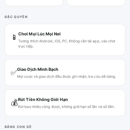
ĐẶC QUYỀN
Chơi Mọi Lúc Mọi Nơi
📱
Tương thích Android, iOS, PC. Không cần tải app, vào chơi
trực tiếp.
Giao Dịch Minh Bạch
✅
Mọi cược và giao dịch đều được ghi nhận, tra cứu dễ dàng.
Rút Tiền Không Giới Hạn
💰
Rút bao nhiêu cũng được, không giới hạn số lần và số tiền.
BẰNG CON SỐ