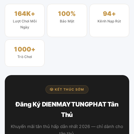
164K+
100%
94+
Lượt Chơi Mỗi
Bảo Mật
Kênh Nạp Rút
Ngày
1000+
Trò Chơi
🎲 KẾT THÚC SỚM
Đăng Ký DIENMAYTUNGPHAT Tân
Thủ
Khuyến mãi tân thủ hấp dẫn nhất 2026 — chỉ dành cho
tân thủ.