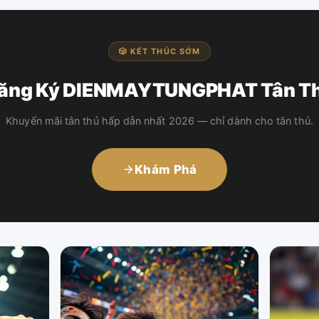
🎲 KẾT THÚC SỚM
ăng Ký DIENMAYTUNGPHAT Tân T
Khuyến mãi tân thủ hấp dẫn nhất 2026 — chỉ dành cho tân thủ.
Khám Phá