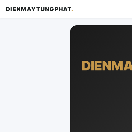
DIENMAYTUNGPHAT
.
DIENM