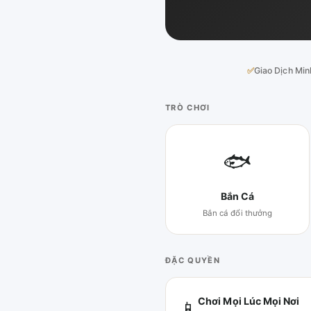
✅
Giao Dịch Min
TRÒ CHƠI
🐟
Bắn Cá
Bắn cá đổi thưởng
ĐẶC QUYỀN
Chơi Mọi Lúc Mọi Nơi
📱