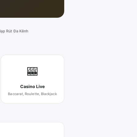
ạp Rút Đa Kênh
🎰
Casino Live
Baccarat, Roulette, Blackjack