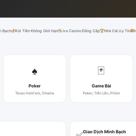
h Bạch
💰
Rút Tiền Không Giới Hạn
🃏
Live Casino Đẳng Cấp
🏆
Nhà Cái Uy Tín
🏦
N
♠
🃏
Poker
Game Bài
Texas Hold'em, Omaha
Poker, Tiến Lên, Phỏm
Giao Dịch Minh Bạch
✅