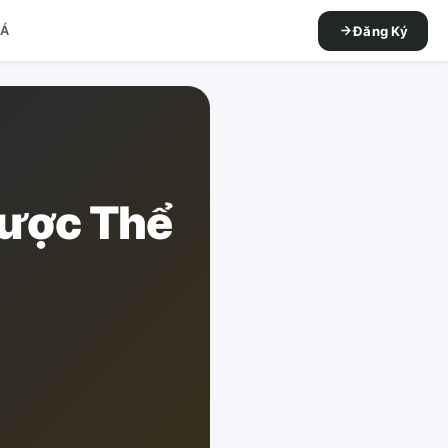
Đăng Ký
CÁ
ược Thể