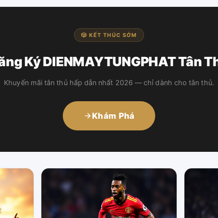
🎲 KẾT THÚC SỚM
ăng Ký DIENMAYTUNGPHAT Tân T
Khuyến mãi tân thủ hấp dẫn nhất 2026 — chỉ dành cho tân thủ.
Khám Phá